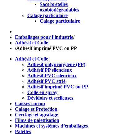
Sacs bretelles
oxobiodégradables
Calage particulaire
Calage particulaire
Emballages pour l’industrie
/
Adhésif et Colle
/
Adhésif imprimé PVC ou PP
Adhésif et Colle
Adhésif polypropylène (PP)
Adhésif PP silencieux
Adhésif PVC silencieux
Adhésif PVC strié
Adhésif imprimé PVC ou PP
Colle en spray
Dévidoirs et scelleuses
Caisses carton
Calage et Protection
Cerclage et agrafage
Films de palettisation
Machines et systèmes d’emballages
Palettes