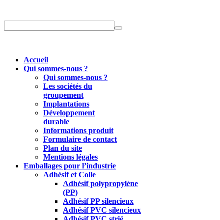
Accueil
Qui sommes-nous ?
Qui sommes-nous ?
Les sociétés du
groupement
Implantations
Développement
durable
Informations produit
Formulaire de contact
Plan du site
Mentions légales
Emballages pour l’industrie
Adhésif et Colle
Adhésif polypropylène
(PP)
Adhésif PP silencieux
Adhésif PVC silencieux
Adhésif PVC strié