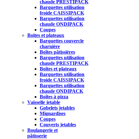
chaude PRESTIPACK
Barquettes utilisation
froide CAISSIPACK
Barquettes utilisation
chaude ONDIPACK
Coupes
Boites et plateaux
Barquettes couvercle
charnière
Boîtes pâtissières
Barquettes utilisation
chaude PRESTIPACK
Boîtes et plateaux
Barquettes utilisation
froide CAISSIPACK
Barquettes utilisation
chaude ONDIPACK
Boîtes à pizza
Vaisselle jetable
Gobelets jetables
Mignardises
Coupes
Couverts jetables
Boulangerie et
pâtisserie