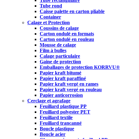
Tube rectangulaire
Tube rond
Caisse palette en carton pliable
Container
Calage et Protection
Coussins de calage
Carton ondulé en formats
Carton ondulé en rouleau
Mousse de calage
Film à bulles
Calage particulaire
Gaine de protection
Emballages de protection KORRVU®
Papier kraft bitumé
Papier kraft paraffiné
Papier kraft vergé en rames
Papier kraft vergé en rouleau
Papier anticorrosion
Cerclage et agrafage
Feuillard plastique PP
Feuillard polyester PET
Feuillard textile
Feuillard trancanné
Boucle plastique
Boucle acier