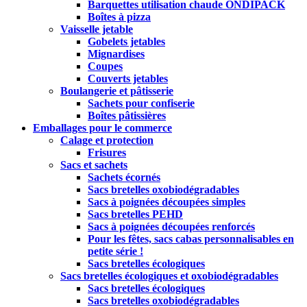
Barquettes utilisation chaude ONDIPACK
Boîtes à pizza
Vaisselle jetable
Gobelets jetables
Mignardises
Coupes
Couverts jetables
Boulangerie et pâtisserie
Sachets pour confiserie
Boîtes pâtissières
Emballages pour le commerce
Calage et protection
Frisures
Sacs et sachets
Sachets écornés
Sacs bretelles oxobiodégradables
Sacs à poignées découpées simples
Sacs bretelles PEHD
Sacs à poignées découpées renforcés
Pour les fêtes, sacs cabas personnalisables en
petite série !
Sacs bretelles écologiques
Sacs bretelles écologiques et oxobiodégradables
Sacs bretelles écologiques
Sacs bretelles oxobiodégradables