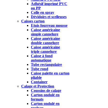
Adhésif imprimé PVC
ou PP
Colle en spray
Dévidoirs et scelleuses
Caisses carton
Etuis fourreau mousse
Caisse américaine
simple cannelure
Caisse américaine
double cannelure
Caisse américaine
triple cannelure
Caisse à fond
automatique
Tube rectangulaire
Tube rond
Caisse palette en carton
pliable
Container
Calage et Protection
Coussins de calage
Carton ondulé en
formats
Carton ondulé en
rouleau