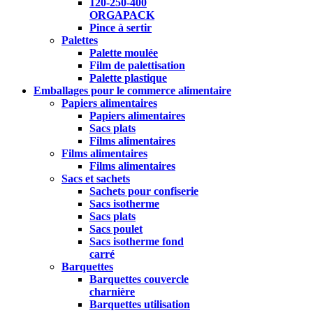
120-250-400
ORGAPACK
Pince à sertir
Palettes
Palette moulée
Film de palettisation
Palette plastique
Emballages pour le commerce alimentaire
Papiers alimentaires
Papiers alimentaires
Sacs plats
Films alimentaires
Films alimentaires
Films alimentaires
Sacs et sachets
Sachets pour confiserie
Sacs isotherme
Sacs plats
Sacs poulet
Sacs isotherme fond
carré
Barquettes
Barquettes couvercle
charnière
Barquettes utilisation