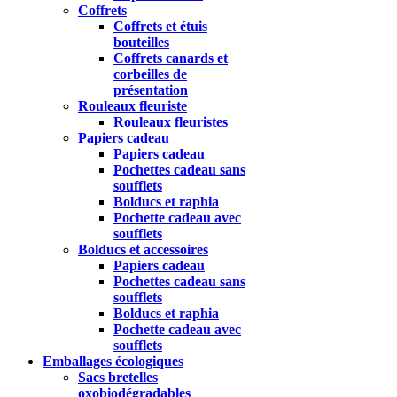
Coffrets
Coffrets et étuis
bouteilles
Coffrets canards et
corbeilles de
présentation
Rouleaux fleuriste
Rouleaux fleuristes
Papiers cadeau
Papiers cadeau
Pochettes cadeau sans
soufflets
Bolducs et raphia
Pochette cadeau avec
soufflets
Bolducs et accessoires
Papiers cadeau
Pochettes cadeau sans
soufflets
Bolducs et raphia
Pochette cadeau avec
soufflets
Emballages écologiques
Sacs bretelles
oxobiodégradables