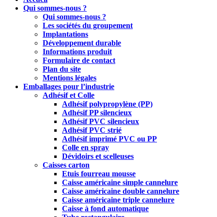
Qui sommes-nous ?
Qui sommes-nous ?
Les sociétés du groupement
Implantations
Développement durable
Informations produit
Formulaire de contact
Plan du site
Mentions légales
Emballages pour l’industrie
Adhésif et Colle
Adhésif polypropylène (PP)
Adhésif PP silencieux
Adhésif PVC silencieux
Adhésif PVC strié
Adhésif imprimé PVC ou PP
Colle en spray
Dévidoirs et scelleuses
Caisses carton
Etuis fourreau mousse
Caisse américaine simple cannelure
Caisse américaine double cannelure
Caisse américaine triple cannelure
Caisse à fond automatique