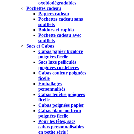
oxobiodégradables
Pochettes cadeau
Papiers cadeau
Pochettes cadeau sans
soufflets
Bolducs et raphia
Pochette cadeau avec
soufflets
Sacs et Cabas
Cabas papier bicolore
poignées ficelle
Sacs luxe pelliculés
poignées cordelières
Cabas couleur poignées
ficelle
Emballages
personnalisés
Cabas fenêtre poignées
ficelle
Cabas poignées papier
Cabas blanc ou brun
poignées ficelle
Pour les fêtes, sacs
cabas personnalisables
en petite série !