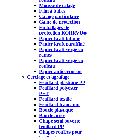
Mousse de calage
Film à bulles
Calage particulaire
Gaine de protection
Emballages de
protection KORRVU®
Papier kraft bitumé
Papier kraft paraffiné
Papier kraft vergé en
rames
Papier kraft vergé en
rouleau
Papier anticorrosion
Cerclage et agrafage
Feuillard plastique PP
Feuillard polyester
PET
Feuillard textile
Feuillard trancanné
Boucle plastique
Boucle acier
Chape semi ouverte
feuillard PP
Chapes roulées pour