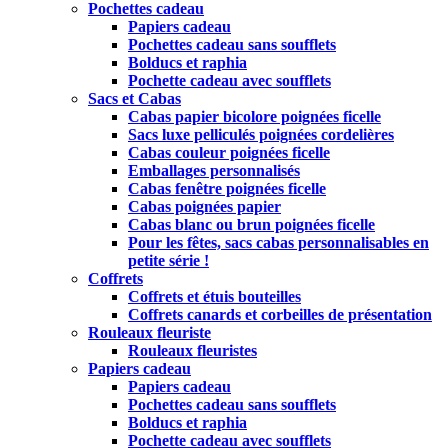
Pochettes cadeau
Papiers cadeau
Pochettes cadeau sans soufflets
Bolducs et raphia
Pochette cadeau avec soufflets
Sacs et Cabas
Cabas papier bicolore poignées ficelle
Sacs luxe pelliculés poignées cordelières
Cabas couleur poignées ficelle
Emballages personnalisés
Cabas fenêtre poignées ficelle
Cabas poignées papier
Cabas blanc ou brun poignées ficelle
Pour les fêtes, sacs cabas personnalisables en
petite série !
Coffrets
Coffrets et étuis bouteilles
Coffrets canards et corbeilles de présentation
Rouleaux fleuriste
Rouleaux fleuristes
Papiers cadeau
Papiers cadeau
Pochettes cadeau sans soufflets
Bolducs et raphia
Pochette cadeau avec soufflets