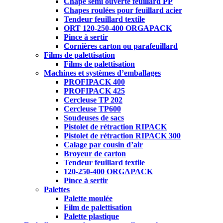
Chape semi ouverte feuillard PP
Chapes roulées pour feuillard acier
Tendeur feuillard textile
ORT 120-250-400 ORGAPACK
Pince à sertir
Cornières carton ou parafeuillard
Films de palettisation
Films de palettisation
Machines et systèmes d’emballages
PROFIPACK 400
PROFIPACK 425
Cercleuse TP 202
Cercleuse TP600
Soudeuses de sacs
Pistolet de rétraction RIPACK
Pistolet de rétraction RIPACK 300
Calage par cousin d’air
Broyeur de carton
Tendeur feuillard textile
120-250-400 ORGAPACK
Pince à sertir
Palettes
Palette moulée
Film de palettisation
Palette plastique