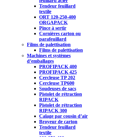
feuillard acier
Tendeur feuillard
textile
ORT 120-250-400
ORGAPACK
Pince à sertir
Cornières carton ou
parafeuillard
Films de palettisation
Films de palettisation
Machines et systèmes
d’emballages
PROFIPACK 400
PROFIPACK 425
Cercleuse TP 202
Cercleuse TP600
Soudeuses de sacs
Pistolet de rétraction
RIPACK
Pistolet de rétraction
RIPACK 300
Calage par cousin d’air
Broyeur de carton
Tendeur feuillard
textile