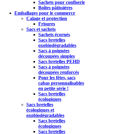
Sachets pour confiserie
Boîtes pâtissières
Emballages pour le commerce
Calage et protection
Frisures
Sacs et sachets
Sachets écornés
Sacs bretelles
oxobiodégradables
Sacs à poignées
découpées simples
Sacs bretelles PEHD
Sacs à poignées
découpées renforcés
Pour les fêtes, sacs
cabas personnalisables
en petite série !
Sacs bretelles
écologiques
Sacs bretelles
écologiques et
oxobiodégradables
Sacs bretelles
écologiques
Sacs bretelles