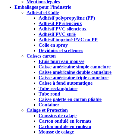
Mentions légales
Emballages pour l’industrie
Adhésif et Colle
Adhésif polypropylène (PP)
Adhésif PP silencieux
Adhésif PVC silencieux
Adhésif PVC strié
Adhésif imprimé PVC ou PP
Colle en spray
Dévidoirs et scelleuses
Caisses carton
Etuis fourreau mousse
Caisse américaine simple cannelure
Caisse américaine double cannelure
Caisse américaine triple cannelure
Caisse à fond automatique
Tube rectangulaire
Tube rond
Caisse palette en carton pliable
Container
Calage et Protection
Coussins de calage
Carton ondulé en formats
Carton ondulé en rouleau
Mousse de calage