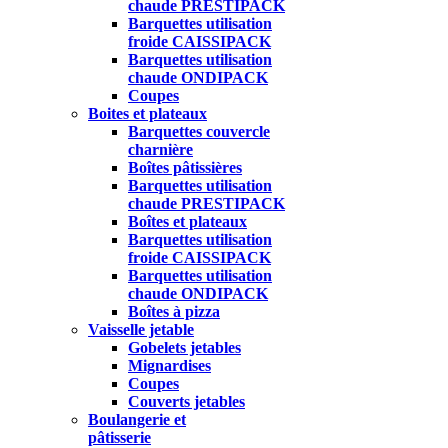
chaude PRESTIPACK
Barquettes utilisation
froide CAISSIPACK
Barquettes utilisation
chaude ONDIPACK
Coupes
Boites et plateaux
Barquettes couvercle
charnière
Boîtes pâtissières
Barquettes utilisation
chaude PRESTIPACK
Boîtes et plateaux
Barquettes utilisation
froide CAISSIPACK
Barquettes utilisation
chaude ONDIPACK
Boîtes à pizza
Vaisselle jetable
Gobelets jetables
Mignardises
Coupes
Couverts jetables
Boulangerie et
pâtisserie