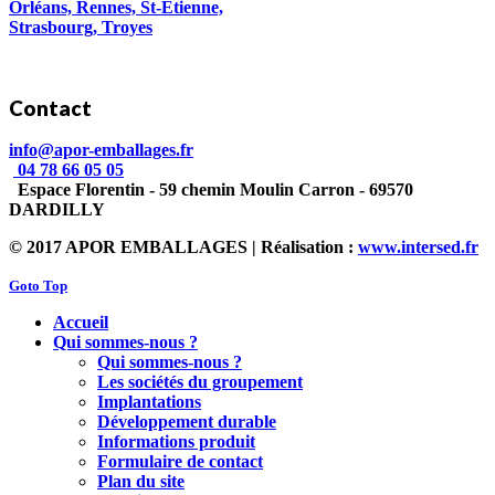
Orléans, Rennes, St-Étienne,
Strasbourg, Troyes
Contact
info@apor-emballages.fr
04 78 66 05 05
Espace Florentin - 59 chemin Moulin Carron - 69570
DARDILLY
© 2017 APOR EMBALLAGES | Réalisation :
www.intersed.fr
Goto Top
Accueil
Qui sommes-nous ?
Qui sommes-nous ?
Les sociétés du groupement
Implantations
Développement durable
Informations produit
Formulaire de contact
Plan du site