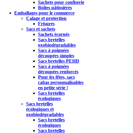
Sachets pour confiserie
Boîtes pâtissières
Emballages pour le commerce
Calage et protection
Frisures
Sacs et sachets
Sachets écornés
Sacs bretelles
oxobiodégradables
Sacs à poignées
découpées simples
Sacs bretelles PEHD
Sacs à poignées
découpées renforcés
Pour les fêtes, sacs
cabas personnalisables
en petite série !
Sacs bretelles
écologiques
Sacs bretelles
écologiques et
oxobiodégradables
Sacs bretelles
écologiques
Sacs bretelles