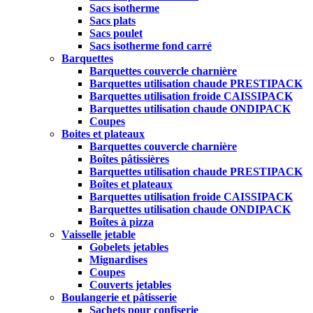
Sacs isotherme
Sacs plats
Sacs poulet
Sacs isotherme fond carré
Barquettes
Barquettes couvercle charnière
Barquettes utilisation chaude PRESTIPACK
Barquettes utilisation froide CAISSIPACK
Barquettes utilisation chaude ONDIPACK
Coupes
Boites et plateaux
Barquettes couvercle charnière
Boîtes pâtissières
Barquettes utilisation chaude PRESTIPACK
Boîtes et plateaux
Barquettes utilisation froide CAISSIPACK
Barquettes utilisation chaude ONDIPACK
Boîtes à pizza
Vaisselle jetable
Gobelets jetables
Mignardises
Coupes
Couverts jetables
Boulangerie et pâtisserie
Sachets pour confiserie