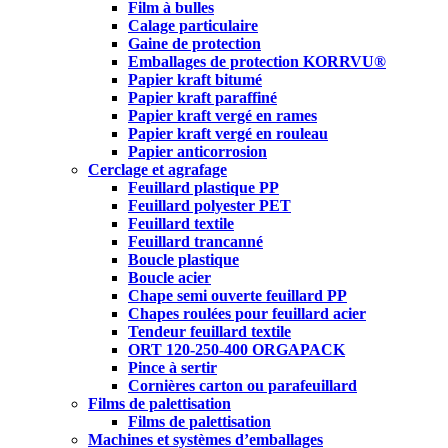
Film à bulles
Calage particulaire
Gaine de protection
Emballages de protection KORRVU®
Papier kraft bitumé
Papier kraft paraffiné
Papier kraft vergé en rames
Papier kraft vergé en rouleau
Papier anticorrosion
Cerclage et agrafage
Feuillard plastique PP
Feuillard polyester PET
Feuillard textile
Feuillard trancanné
Boucle plastique
Boucle acier
Chape semi ouverte feuillard PP
Chapes roulées pour feuillard acier
Tendeur feuillard textile
ORT 120-250-400 ORGAPACK
Pince à sertir
Cornières carton ou parafeuillard
Films de palettisation
Films de palettisation
Machines et systèmes d’emballages