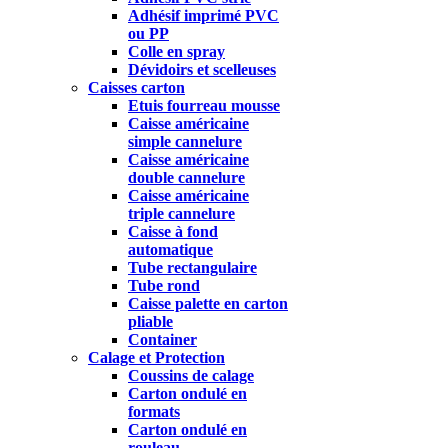
Adhésif imprimé PVC
ou PP
Colle en spray
Dévidoirs et scelleuses
Caisses carton
Etuis fourreau mousse
Caisse américaine
simple cannelure
Caisse américaine
double cannelure
Caisse américaine
triple cannelure
Caisse à fond
automatique
Tube rectangulaire
Tube rond
Caisse palette en carton
pliable
Container
Calage et Protection
Coussins de calage
Carton ondulé en
formats
Carton ondulé en
rouleau