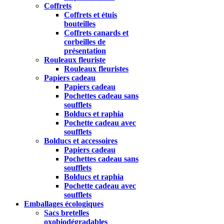
Coffrets
Coffrets et étuis
bouteilles
Coffrets canards et
corbeilles de
présentation
Rouleaux fleuriste
Rouleaux fleuristes
Papiers cadeau
Papiers cadeau
Pochettes cadeau sans
soufflets
Bolducs et raphia
Pochette cadeau avec
soufflets
Bolducs et accessoires
Papiers cadeau
Pochettes cadeau sans
soufflets
Bolducs et raphia
Pochette cadeau avec
soufflets
Emballages écologiques
Sacs bretelles
oxobiodégradables