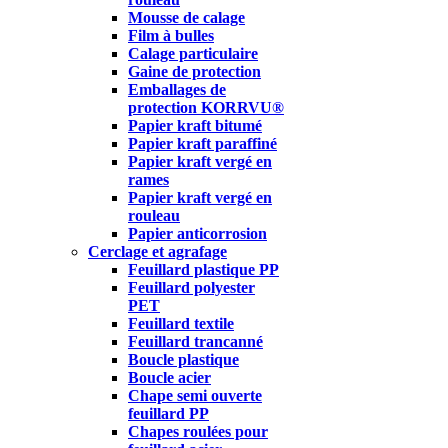
Mousse de calage
Film à bulles
Calage particulaire
Gaine de protection
Emballages de
protection KORRVU®
Papier kraft bitumé
Papier kraft paraffiné
Papier kraft vergé en
rames
Papier kraft vergé en
rouleau
Papier anticorrosion
Cerclage et agrafage
Feuillard plastique PP
Feuillard polyester
PET
Feuillard textile
Feuillard trancanné
Boucle plastique
Boucle acier
Chape semi ouverte
feuillard PP
Chapes roulées pour