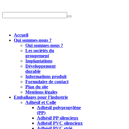
Accueil
Qui sommes-nous ?
Qui sommes-nous ?
Les sociétés du
groupement
Implantations
Développement
durable
Informations produit
Formulaire de contact
Plan du site
Mentions légales
Emballages pour l’industrie
Adhésif et Colle
Adhésif polypropylène
(PP)
Adhésif PP silencieux
Adhésif PVC silencieux
Adhésif PVC strié