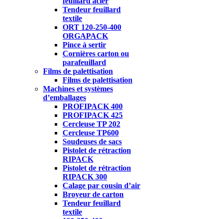
feuillard acier
Tendeur feuillard
textile
ORT 120-250-400
ORGAPACK
Pince à sertir
Cornières carton ou
parafeuillard
Films de palettisation
Films de palettisation
Machines et systèmes
d’emballages
PROFIPACK 400
PROFIPACK 425
Cercleuse TP 202
Cercleuse TP600
Soudeuses de sacs
Pistolet de rétraction
RIPACK
Pistolet de rétraction
RIPACK 300
Calage par cousin d’air
Broyeur de carton
Tendeur feuillard
textile