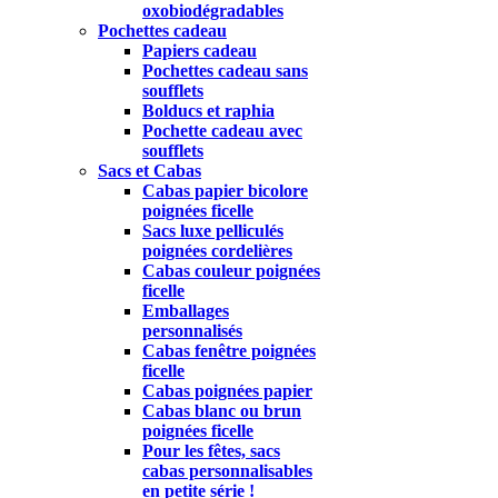
oxobiodégradables
Pochettes cadeau
Papiers cadeau
Pochettes cadeau sans
soufflets
Bolducs et raphia
Pochette cadeau avec
soufflets
Sacs et Cabas
Cabas papier bicolore
poignées ficelle
Sacs luxe pelliculés
poignées cordelières
Cabas couleur poignées
ficelle
Emballages
personnalisés
Cabas fenêtre poignées
ficelle
Cabas poignées papier
Cabas blanc ou brun
poignées ficelle
Pour les fêtes, sacs
cabas personnalisables
en petite série !