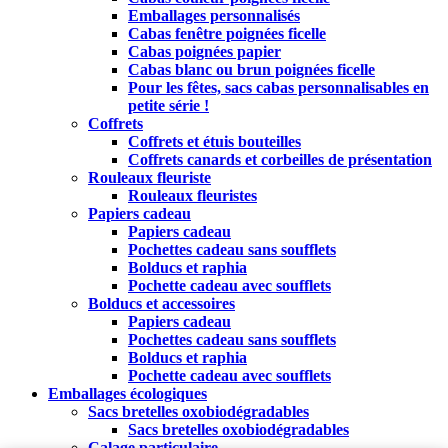
Emballages personnalisés
Cabas fenêtre poignées ficelle
Cabas poignées papier
Cabas blanc ou brun poignées ficelle
Pour les fêtes, sacs cabas personnalisables en
petite série !
Coffrets
Coffrets et étuis bouteilles
Coffrets canards et corbeilles de présentation
Rouleaux fleuriste
Rouleaux fleuristes
Papiers cadeau
Papiers cadeau
Pochettes cadeau sans soufflets
Bolducs et raphia
Pochette cadeau avec soufflets
Bolducs et accessoires
Papiers cadeau
Pochettes cadeau sans soufflets
Bolducs et raphia
Pochette cadeau avec soufflets
Emballages écologiques
Sacs bretelles oxobiodégradables
Sacs bretelles oxobiodégradables
Calage particulaire