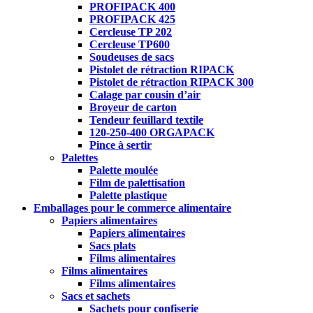
PROFIPACK 400
PROFIPACK 425
Cercleuse TP 202
Cercleuse TP600
Soudeuses de sacs
Pistolet de rétraction RIPACK
Pistolet de rétraction RIPACK 300
Calage par cousin d’air
Broyeur de carton
Tendeur feuillard textile
120-250-400 ORGAPACK
Pince à sertir
Palettes
Palette moulée
Film de palettisation
Palette plastique
Emballages pour le commerce alimentaire
Papiers alimentaires
Papiers alimentaires
Sacs plats
Films alimentaires
Films alimentaires
Films alimentaires
Sacs et sachets
Sachets pour confiserie