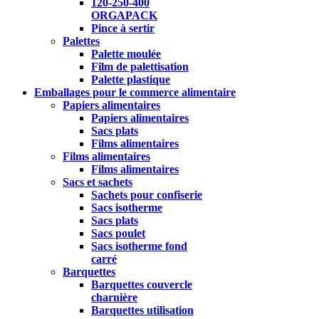
120-250-400
ORGAPACK
Pince à sertir
Palettes
Palette moulée
Film de palettisation
Palette plastique
Emballages pour le commerce alimentaire
Papiers alimentaires
Papiers alimentaires
Sacs plats
Films alimentaires
Films alimentaires
Films alimentaires
Sacs et sachets
Sachets pour confiserie
Sacs isotherme
Sacs plats
Sacs poulet
Sacs isotherme fond
carré
Barquettes
Barquettes couvercle
charnière
Barquettes utilisation