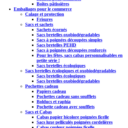
Boîtes pâtissières
Emballages pour le commerce
Calage et protection
Frisures
Sacs et sachets
Sachets écornés
Sacs bretelles oxobiodégradables
Sacs à poignées découpées simples
Sacs bretelles PEHD
Sacs à poignées découpées renforcés
Pour les fêtes, sacs cabas personnalisables en
petite série !
Sacs bretelles écologiques
Sacs bretelles écologiques et oxobiodégradables
Sacs bretelles écologiques
Sacs bretelles oxobiodégradables
Pochettes cadeau
Papiers cadeau
Pochettes cadeau sans soufflets
Bolducs et raphia
Pochette cadeau avec soufflets
Sacs et Cabas
Cabas papier bicolore poignées ficelle
Sacs luxe pelliculés poignées cordelières
Cabas couleur poignées ficelle