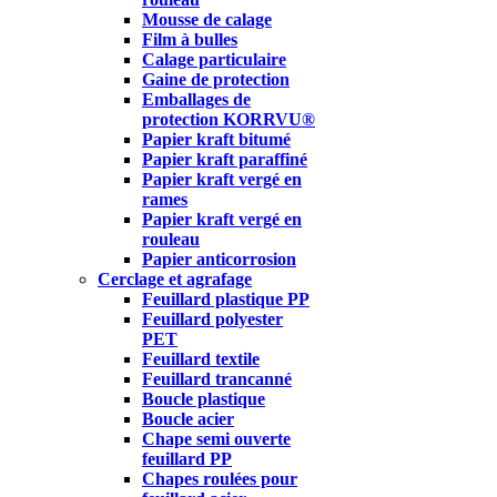
Mousse de calage
Film à bulles
Calage particulaire
Gaine de protection
Emballages de
protection KORRVU®
Papier kraft bitumé
Papier kraft paraffiné
Papier kraft vergé en
rames
Papier kraft vergé en
rouleau
Papier anticorrosion
Cerclage et agrafage
Feuillard plastique PP
Feuillard polyester
PET
Feuillard textile
Feuillard trancanné
Boucle plastique
Boucle acier
Chape semi ouverte
feuillard PP
Chapes roulées pour