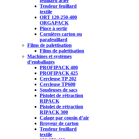
feuillard acier
Tendeur feuillard
textile
ORT 120-250-400
ORGAPACK
Pince à sertir
Cornières carton ou
parafeuillard
Films de palettisation
Films de palettisation
Machines et systèmes
d’emballages
PROFIPACK 400
PROFIPACK 425
Cercleuse TP 202
Cercleuse TP600
Soudeuses de sacs
Pistolet de rétraction
RIPACK
Pistolet de rétraction
RIPACK 300
Calage par cousin d’air
Broyeur de carton
Tendeur feuillard
textile