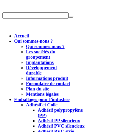
Accueil
Qui sommes-nous ?
Qui sommes-nous ?
Les sociétés du
groupement
Implantations
Développement
durable
Informations produit
Formulaire de contact
Plan du site
Mentions légales
Emballages pour l’industrie
Adhésif et Colle
Adhésif polypropylène
(PP)
Adhésif PP silencieux
Adhésif PVC silencieux
Adhésif PVC strié