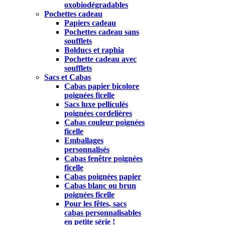
oxobiodégradables
Pochettes cadeau
Papiers cadeau
Pochettes cadeau sans
soufflets
Bolducs et raphia
Pochette cadeau avec
soufflets
Sacs et Cabas
Cabas papier bicolore
poignées ficelle
Sacs luxe pelliculés
poignées cordelières
Cabas couleur poignées
ficelle
Emballages
personnalisés
Cabas fenêtre poignées
ficelle
Cabas poignées papier
Cabas blanc ou brun
poignées ficelle
Pour les fêtes, sacs
cabas personnalisables
en petite série !