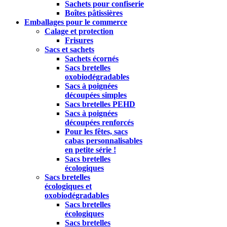
Sachets pour confiserie
Boîtes pâtissières
Emballages pour le commerce
Calage et protection
Frisures
Sacs et sachets
Sachets écornés
Sacs bretelles
oxobiodégradables
Sacs à poignées
découpées simples
Sacs bretelles PEHD
Sacs à poignées
découpées renforcés
Pour les fêtes, sacs
cabas personnalisables
en petite série !
Sacs bretelles
écologiques
Sacs bretelles
écologiques et
oxobiodégradables
Sacs bretelles
écologiques
Sacs bretelles