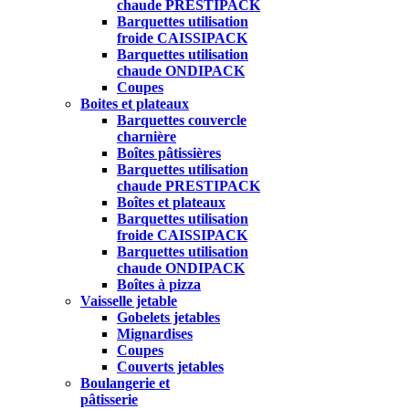
chaude PRESTIPACK
Barquettes utilisation
froide CAISSIPACK
Barquettes utilisation
chaude ONDIPACK
Coupes
Boites et plateaux
Barquettes couvercle
charnière
Boîtes pâtissières
Barquettes utilisation
chaude PRESTIPACK
Boîtes et plateaux
Barquettes utilisation
froide CAISSIPACK
Barquettes utilisation
chaude ONDIPACK
Boîtes à pizza
Vaisselle jetable
Gobelets jetables
Mignardises
Coupes
Couverts jetables
Boulangerie et
pâtisserie