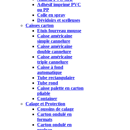
Adhésif imprimé PVC
ou PP
Colle en spray
Dévidoirs et scelleuses
Caisses carton
Etuis fourreau mousse
Caisse américaine
simple cannelure
Caisse américaine
double cannelure
Caisse américaine
triple cannelure
Caisse à fond
automatique
Tube rectangulaire
Tube rond
Caisse palette en carton
pliable
Container
Calage et Protection
Coussins de calage
Carton ondulé en
formats
Carton ondulé en
rouleau