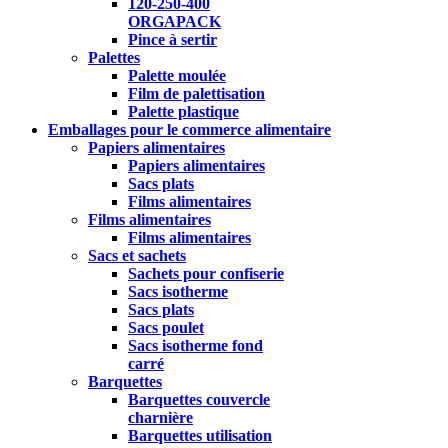
120-250-400
ORGAPACK
Pince à sertir
Palettes
Palette moulée
Film de palettisation
Palette plastique
Emballages pour le commerce alimentaire
Papiers alimentaires
Papiers alimentaires
Sacs plats
Films alimentaires
Films alimentaires
Films alimentaires
Sacs et sachets
Sachets pour confiserie
Sacs isotherme
Sacs plats
Sacs poulet
Sacs isotherme fond
carré
Barquettes
Barquettes couvercle
charnière
Barquettes utilisation