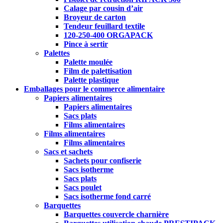
Calage par cousin d’air
Broyeur de carton
Tendeur feuillard textile
120-250-400 ORGAPACK
Pince à sertir
Palettes
Palette moulée
Film de palettisation
Palette plastique
Emballages pour le commerce alimentaire
Papiers alimentaires
Papiers alimentaires
Sacs plats
Films alimentaires
Films alimentaires
Films alimentaires
Sacs et sachets
Sachets pour confiserie
Sacs isotherme
Sacs plats
Sacs poulet
Sacs isotherme fond carré
Barquettes
Barquettes couvercle charnière