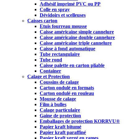
Adhésif imprimé PVC ou PP
Colle en spray
Dévidoirs et scelleuses
Caisses carton
Etuis fourreau mousse
Caisse américaine simple cannelure
Caisse américaine double cannelure
Caisse américaine triple cannelure
Caisse à fond automatique
Tube rectangulaire
Tube rond
Caisse palette en carton pliable
Container
Calage et Protection
Coussins de calage
Carton ondulé en formats
Carton ondulé en rouleau
Mousse de calage
Film à bulles
Calage particulaire
Gaine de protection
Emballages de protection KORRVU®
Papier kraft bitumé
Papier kraft paraffiné
Papier kraft vergé en rames