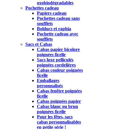
oxobiodégradables
Pochettes cadeau
Papiers cadeau
Pochettes cadeau sans
soufflets
Bolducs et raphia
Pochette cadeau avec
soufflets
Sacs et Cabas
Cabas papier bicolore
poignées ficelle
Sacs luxe pelliculés
poignées cordelières
Cabas couleur poignées
ficelle
Emballages
personnalisés
Cabas fenêtre poignées
ficelle
Cabas poignées papier
Cabas blanc ou brun
poignées ficelle
Pour les fêtes, sacs
cabas personnalisables
en petite série !