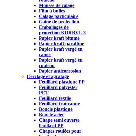
Mousse de calage
Film à bulles
Calage particulaire
Gaine de protection
Emballages de
protection KORRVU®
Papier kraft bitumé
Papier kraft paraffiné
Papier kraft vergé en
rames
Papier kraft vergé en
rouleau
Papier anticorrosion
Cerclage et agrafage
Feuillard plastique PP
Feuillard polyester
PET
Feuillard textile
Feuillard trancanné
Boucle plastique
Boucle acier
Chape semi ouverte
feuillard PP
Chapes roulées pour