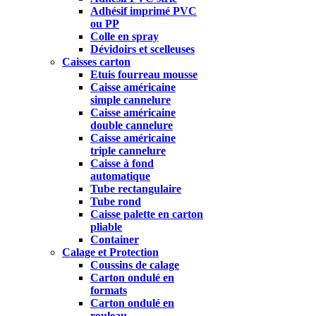
Adhésif imprimé PVC
ou PP
Colle en spray
Dévidoirs et scelleuses
Caisses carton
Etuis fourreau mousse
Caisse américaine
simple cannelure
Caisse américaine
double cannelure
Caisse américaine
triple cannelure
Caisse à fond
automatique
Tube rectangulaire
Tube rond
Caisse palette en carton
pliable
Container
Calage et Protection
Coussins de calage
Carton ondulé en
formats
Carton ondulé en
rouleau