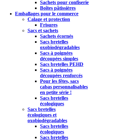
Sachets pour confiserie
Boîtes pâtissières
Emballages pour le commerce
Calage et protection
Frisures
Sacs et sachets
Sachets écornés
Sacs bretelles
oxobiodégradables
Sacs à poignées
découpées simples
Sacs bretelles PEHD
Sacs à poignées
découpées renforcés
Pour les fêtes, sacs
cabas personnalisables
en petite série !
Sacs bretelles
écologiques
Sacs bretelles
écologiques et
oxobiodégradables
Sacs bretelles
écologiques
Sacs bretelles