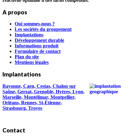
réactivité optimale à des tarifs compétitifs.
A propos
Qui sommes-nous ?
Les sociétés du groupement
Implantations
Développement durable
Informations produit
Formulaire de contact
Plan du site
Mentions légales
Implantations
Bayonne, Caen, Cestas, Chalon sur
Saône, Gerzat, Grenoble, Hyères, Lyon,
Marseille, Montélimar, Montpellier,
Orléans, Rennes, St-Étienne,
Strasbourg, Troyes
Contact