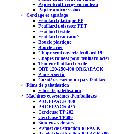
Papier kraft vergé en rouleau
Papier anticorrosion
Cerclage et agrafage
Feuillard plastique PP
Feuillard polyester PET
Feuillard textile
Feuillard trancanné
Boucle plastique
Boucle acier
Chape semi ouverte feuillard PP
Chapes roulées pour feuillard acier
Tendeur feuillard textile
ORT 120-250-400 ORGAPACK
Pince à sertir
Cornières carton ou parafeuillard
Films de palettisation
Films de palettisation
Machines et systèmes d’emballages
PROFIPACK 400
PROFIPACK 425
Cercleuse TP 202
Cercleuse TP600
Soudeuses de sacs
Pistolet de rétraction RIPACK
Pistolet de rétraction RIPACK 300