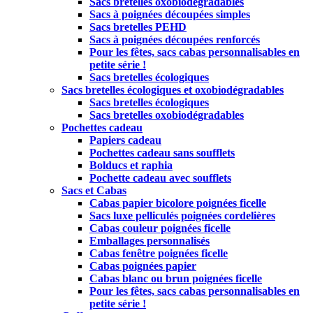
Sacs bretelles oxobiodégradables
Sacs à poignées découpées simples
Sacs bretelles PEHD
Sacs à poignées découpées renforcés
Pour les fêtes, sacs cabas personnalisables en
petite série !
Sacs bretelles écologiques
Sacs bretelles écologiques et oxobiodégradables
Sacs bretelles écologiques
Sacs bretelles oxobiodégradables
Pochettes cadeau
Papiers cadeau
Pochettes cadeau sans soufflets
Bolducs et raphia
Pochette cadeau avec soufflets
Sacs et Cabas
Cabas papier bicolore poignées ficelle
Sacs luxe pelliculés poignées cordelières
Cabas couleur poignées ficelle
Emballages personnalisés
Cabas fenêtre poignées ficelle
Cabas poignées papier
Cabas blanc ou brun poignées ficelle
Pour les fêtes, sacs cabas personnalisables en
petite série !