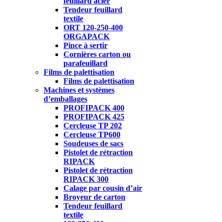
feuillard acier
Tendeur feuillard
textile
ORT 120-250-400
ORGAPACK
Pince à sertir
Cornières carton ou
parafeuillard
Films de palettisation
Films de palettisation
Machines et systèmes
d’emballages
PROFIPACK 400
PROFIPACK 425
Cercleuse TP 202
Cercleuse TP600
Soudeuses de sacs
Pistolet de rétraction
RIPACK
Pistolet de rétraction
RIPACK 300
Calage par cousin d’air
Broyeur de carton
Tendeur feuillard
textile