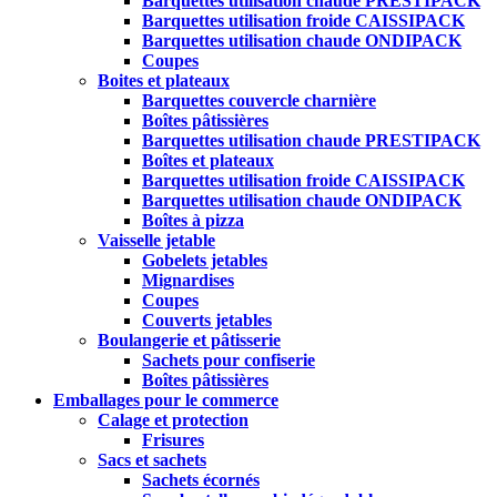
Barquettes utilisation chaude PRESTIPACK
Barquettes utilisation froide CAISSIPACK
Barquettes utilisation chaude ONDIPACK
Coupes
Boites et plateaux
Barquettes couvercle charnière
Boîtes pâtissières
Barquettes utilisation chaude PRESTIPACK
Boîtes et plateaux
Barquettes utilisation froide CAISSIPACK
Barquettes utilisation chaude ONDIPACK
Boîtes à pizza
Vaisselle jetable
Gobelets jetables
Mignardises
Coupes
Couverts jetables
Boulangerie et pâtisserie
Sachets pour confiserie
Boîtes pâtissières
Emballages pour le commerce
Calage et protection
Frisures
Sacs et sachets
Sachets écornés