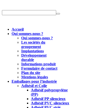
Accueil
Qui sommes-nous ?
Qui sommes-nous ?
Les sociétés du
groupement
Implantations
Développement
durable
Informations produit
Formulaire de contact
Plan du site
Mentions légales
Emballages pour l’industrie
Adhésif et Colle
Adhésif polypropylène
(PP)
Adhésif PP silencieux
Adhésif PVC silencieux
Adhésif PVC strié