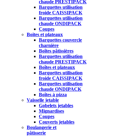
chaude PRESTIPACK
Barquettes utilisation
froide CAISSIPACK
Barquettes utilisation
chaude ONDIPACK
Coupes
Boites et plateaux
Barquettes couvercle
charnière
Boîtes pâtissières
Barquettes utilisation
chaude PRESTIPACK
Boîtes et plateaux
Barquettes utilisation
froide CAISSIPACK
Barquettes utilisation
chaude ONDIPACK
Boîtes à pizza
Vaisselle jetable
Gobelets jetables
Mignardises
Coupes
Couverts jetables
Boulangerie et
pâtisserie