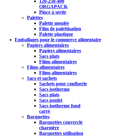
120-250-400
ORGAPACK
Pince à sertir
Palettes
Palette moulée
Film de palettisation
Palette plastique
Emballages pour le commerce alimentaire
Papiers alimentaires
Papiers alimentaires
Sacs plats
Films alimentaires
Films alimentaires
Films alimentaires
Sacs et sachets
Sachets pour confiserie
Sacs isotherme
Sacs plats
Sacs poulet
Sacs isotherme fond
carré
Barquettes
Barquettes couvercle
charnière
Barquettes utilisation