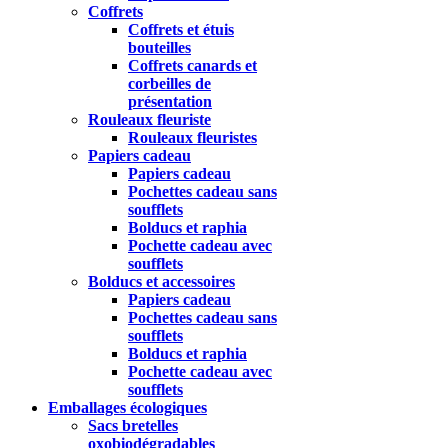
Coffrets
Coffrets et étuis
bouteilles
Coffrets canards et
corbeilles de
présentation
Rouleaux fleuriste
Rouleaux fleuristes
Papiers cadeau
Papiers cadeau
Pochettes cadeau sans
soufflets
Bolducs et raphia
Pochette cadeau avec
soufflets
Bolducs et accessoires
Papiers cadeau
Pochettes cadeau sans
soufflets
Bolducs et raphia
Pochette cadeau avec
soufflets
Emballages écologiques
Sacs bretelles
oxobiodégradables