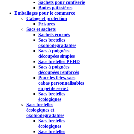
Sachets pour confiserie
Boîtes pâtissières
Emballages pour le commerce
Calage et protection
Frisures
Sacs et sachets
Sachets écornés
Sacs bretelles
oxobiodégradables
Sacs à poignées
découpées simples
Sacs bretelles PEHD
Sacs à poignées
découpées renforcés
Pour les fêtes, sacs
cabas personnalisables
en petite série !
Sacs bretelles
écologiques
Sacs bretelles
écologiques et
oxobiodégradables
Sacs bretelles
écologiques
Sacs bretelles