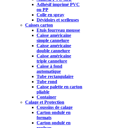
Adhésif imprimé PVC
ou PP
Colle en spray
Dévidoirs et scelleuses
Caisses carton
Etuis fourreau mousse
Caisse américaine
simple cannelure
Caisse américaine
double cannelure
Caisse américaine
triple cannelure
Caisse à fond
automatique
Tube rectangulaire
Tube rond
Caisse palette en carton
pliable
Container
Calage et Protection
Coussins de calage
Carton ondulé en
formats
Carton ondulé en
rouleau