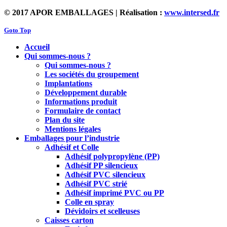
© 2017 APOR EMBALLAGES | Réalisation :
www.intersed.fr
Goto Top
Accueil
Qui sommes-nous ?
Qui sommes-nous ?
Les sociétés du groupement
Implantations
Développement durable
Informations produit
Formulaire de contact
Plan du site
Mentions légales
Emballages pour l’industrie
Adhésif et Colle
Adhésif polypropylène (PP)
Adhésif PP silencieux
Adhésif PVC silencieux
Adhésif PVC strié
Adhésif imprimé PVC ou PP
Colle en spray
Dévidoirs et scelleuses
Caisses carton