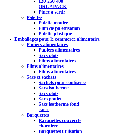
120-250-400
ORGAPACK
Pince à sertir
Palettes
Palette moulée
Film de palettisation
Palette plastique
Emballages pour le commerce alimentaire
Papiers alimentaires
Papiers alimentaires
Sacs plats
Films alimentaires
Films alimentaires
Films alimentaires
Sacs et sachets
Sachets pour confiserie
Sacs isotherme
Sacs plats
Sacs poulet
Sacs isotherme fond
carré
Barquettes
Barquettes couvercle
charnière
Barquettes utilisation