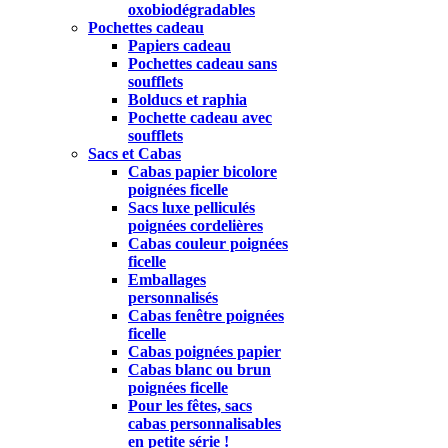
oxobiodégradables
Pochettes cadeau
Papiers cadeau
Pochettes cadeau sans
soufflets
Bolducs et raphia
Pochette cadeau avec
soufflets
Sacs et Cabas
Cabas papier bicolore
poignées ficelle
Sacs luxe pelliculés
poignées cordelières
Cabas couleur poignées
ficelle
Emballages
personnalisés
Cabas fenêtre poignées
ficelle
Cabas poignées papier
Cabas blanc ou brun
poignées ficelle
Pour les fêtes, sacs
cabas personnalisables
en petite série !