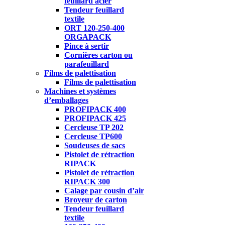
feuillard acier
Tendeur feuillard
textile
ORT 120-250-400
ORGAPACK
Pince à sertir
Cornières carton ou
parafeuillard
Films de palettisation
Films de palettisation
Machines et systèmes
d’emballages
PROFIPACK 400
PROFIPACK 425
Cercleuse TP 202
Cercleuse TP600
Soudeuses de sacs
Pistolet de rétraction
RIPACK
Pistolet de rétraction
RIPACK 300
Calage par cousin d’air
Broyeur de carton
Tendeur feuillard
textile