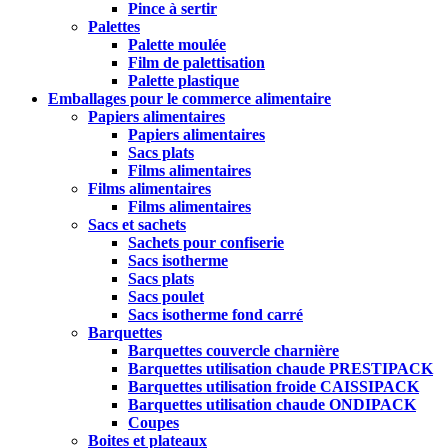
Pince à sertir
Palettes
Palette moulée
Film de palettisation
Palette plastique
Emballages pour le commerce alimentaire
Papiers alimentaires
Papiers alimentaires
Sacs plats
Films alimentaires
Films alimentaires
Films alimentaires
Sacs et sachets
Sachets pour confiserie
Sacs isotherme
Sacs plats
Sacs poulet
Sacs isotherme fond carré
Barquettes
Barquettes couvercle charnière
Barquettes utilisation chaude PRESTIPACK
Barquettes utilisation froide CAISSIPACK
Barquettes utilisation chaude ONDIPACK
Coupes
Boites et plateaux