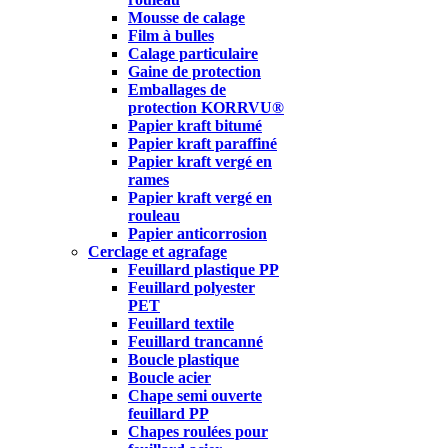
Mousse de calage
Film à bulles
Calage particulaire
Gaine de protection
Emballages de
protection KORRVU®
Papier kraft bitumé
Papier kraft paraffiné
Papier kraft vergé en
rames
Papier kraft vergé en
rouleau
Papier anticorrosion
Cerclage et agrafage
Feuillard plastique PP
Feuillard polyester
PET
Feuillard textile
Feuillard trancanné
Boucle plastique
Boucle acier
Chape semi ouverte
feuillard PP
Chapes roulées pour