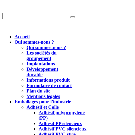
Accueil
Qui sommes-nous ?
Qui sommes-nous ?
Les sociétés du
groupement
Implantations
Développement
durable
Informations produit
Formulaire de contact
Plan du site
Mentions légales
Emballages pour l’industrie
Adhésif et Colle
Adhésif polypropylène
(PP)
Adhésif PP silencieux
Adhésif PVC silencieux
Adhésif PVC strié