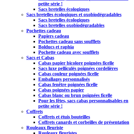
petite série !
Sacs bretelles écologiques
Sacs bretelles écologiques et oxobiodégradables
Sacs bretelles écologiques
Sacs bretelles oxobiodégradables
Pochettes cadeau
Papiers cadeau
Pochettes cadeau sans soufflets
Bolducs et raphia
Pochette cadeau avec soufflets
Sacs et Cabas
Cabas papier bicolore poignées ficelle
Sacs luxe pelliculés poignées cordelières
Cabas couleur poignées ficelle
Emballages personnalisés
Cabas fenêtre poignées ficelle
Cabas poignées papier
Cabas blanc ou brun poignées ficelle
Pour les fêtes, sacs cabas personnalisables en
petite série !
Coffrets
Coffrets et étuis bouteilles
Coffrets canards et corbeilles de présentation
Rouleaux fleuriste
Rouleaux fleuristes