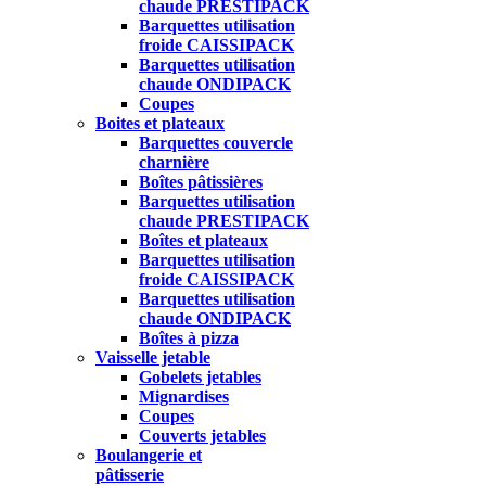
chaude PRESTIPACK
Barquettes utilisation
froide CAISSIPACK
Barquettes utilisation
chaude ONDIPACK
Coupes
Boites et plateaux
Barquettes couvercle
charnière
Boîtes pâtissières
Barquettes utilisation
chaude PRESTIPACK
Boîtes et plateaux
Barquettes utilisation
froide CAISSIPACK
Barquettes utilisation
chaude ONDIPACK
Boîtes à pizza
Vaisselle jetable
Gobelets jetables
Mignardises
Coupes
Couverts jetables
Boulangerie et
pâtisserie