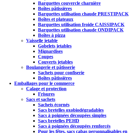
Barquettes couvercle charnière
Boîtes pâtissières
Barquettes utilisation chaude PRESTIPACK
Boîtes et plateaux
Barquettes utilisation froide CAISSIPACK
Barquettes utilisation chaude ONDIPACK
Boîtes à pizza
Vaisselle jetable
Gobelets jetables
Mignardises
Coupes
Couverts jetables
Boulangerie et pâtisserie
Sachets pour confiserie
Boîtes pâtissières
Emballages pour le commerce
Calage et protection
Frisures
Sacs et sachets
Sachets écornés
Sacs bretelles oxobiodégradables
Sacs à poignées découpées simples
Sacs bretelles PEHD
Sacs à poignées découpées renforcés
Pour les fêtes, sacs cabas personnalisables en