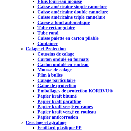
Etuis fourreau mousse
Caisse américaine simple cannelure
Caisse américaine double cannelure
Caisse américaine triple cannelure
Caisse à fond automatique
Tube rectangulaire
Tube rond
Caisse palette en carton pliable
Container
Calage et Protection
Coussins de calage
Carton ondulé en formats
Carton ondulé en rouleau
Mousse de calage
Film à bulles
Calage particulaire
Gaine de protection
Emballages de protection KORRVU®
Papier kraft bitumé
Papier kraft paraffiné
Papier kraft vergé en rames
Papier kraft vergé en rouleau
Papier anticorrosion
Cerclage et agrafage
Feuillard plastique PP