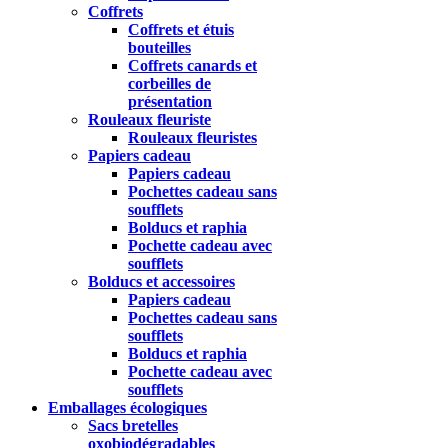
Coffrets
Coffrets et étuis
bouteilles
Coffrets canards et
corbeilles de
présentation
Rouleaux fleuriste
Rouleaux fleuristes
Papiers cadeau
Papiers cadeau
Pochettes cadeau sans
soufflets
Bolducs et raphia
Pochette cadeau avec
soufflets
Bolducs et accessoires
Papiers cadeau
Pochettes cadeau sans
soufflets
Bolducs et raphia
Pochette cadeau avec
soufflets
Emballages écologiques
Sacs bretelles
oxobiodégradables