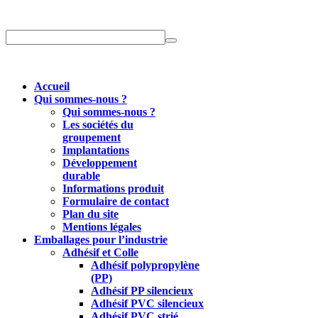
Accueil
Qui sommes-nous ?
Qui sommes-nous ?
Les sociétés du
groupement
Implantations
Développement
durable
Informations produit
Formulaire de contact
Plan du site
Mentions légales
Emballages pour l’industrie
Adhésif et Colle
Adhésif polypropylène
(PP)
Adhésif PP silencieux
Adhésif PVC silencieux
Adhésif PVC strié