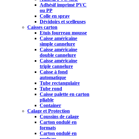
Adhésif imprimé PVC
ou PP
Colle en spray
Dévidoirs et scelleuses
Caisses carton
Etuis fourreau mousse
Caisse américaine
simple cannelure
Caisse américaine
double cannelure
Caisse américaine
triple cannelure
Caisse à fond
automatique
Tube rectangulaire
Tube rond
Caisse palette en carton
pliable
Container
Calage et Protection
Coussins de calage
Carton ondulé en
formats
Carton ondulé en
rouleau