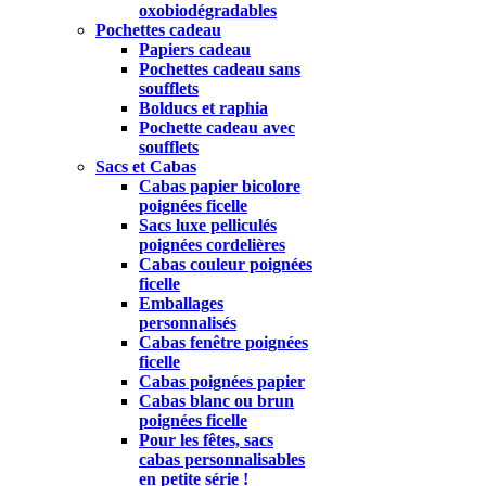
oxobiodégradables
Pochettes cadeau
Papiers cadeau
Pochettes cadeau sans
soufflets
Bolducs et raphia
Pochette cadeau avec
soufflets
Sacs et Cabas
Cabas papier bicolore
poignées ficelle
Sacs luxe pelliculés
poignées cordelières
Cabas couleur poignées
ficelle
Emballages
personnalisés
Cabas fenêtre poignées
ficelle
Cabas poignées papier
Cabas blanc ou brun
poignées ficelle
Pour les fêtes, sacs
cabas personnalisables
en petite série !