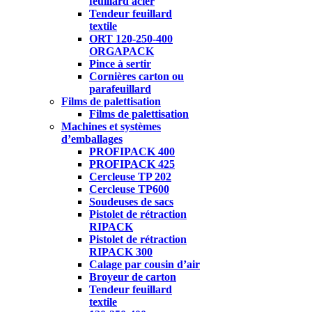
feuillard acier
Tendeur feuillard
textile
ORT 120-250-400
ORGAPACK
Pince à sertir
Cornières carton ou
parafeuillard
Films de palettisation
Films de palettisation
Machines et systèmes
d’emballages
PROFIPACK 400
PROFIPACK 425
Cercleuse TP 202
Cercleuse TP600
Soudeuses de sacs
Pistolet de rétraction
RIPACK
Pistolet de rétraction
RIPACK 300
Calage par cousin d’air
Broyeur de carton
Tendeur feuillard
textile