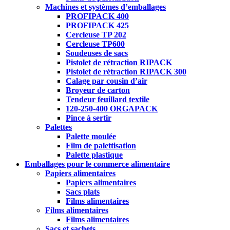
Machines et systèmes d’emballages
PROFIPACK 400
PROFIPACK 425
Cercleuse TP 202
Cercleuse TP600
Soudeuses de sacs
Pistolet de rétraction RIPACK
Pistolet de rétraction RIPACK 300
Calage par cousin d’air
Broyeur de carton
Tendeur feuillard textile
120-250-400 ORGAPACK
Pince à sertir
Palettes
Palette moulée
Film de palettisation
Palette plastique
Emballages pour le commerce alimentaire
Papiers alimentaires
Papiers alimentaires
Sacs plats
Films alimentaires
Films alimentaires
Films alimentaires
Sacs et sachets