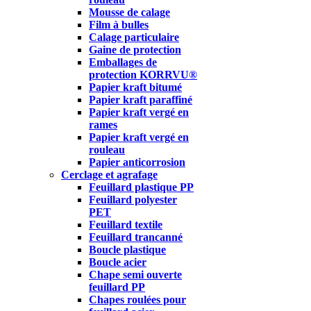
Mousse de calage
Film à bulles
Calage particulaire
Gaine de protection
Emballages de
protection KORRVU®
Papier kraft bitumé
Papier kraft paraffiné
Papier kraft vergé en
rames
Papier kraft vergé en
rouleau
Papier anticorrosion
Cerclage et agrafage
Feuillard plastique PP
Feuillard polyester
PET
Feuillard textile
Feuillard trancanné
Boucle plastique
Boucle acier
Chape semi ouverte
feuillard PP
Chapes roulées pour