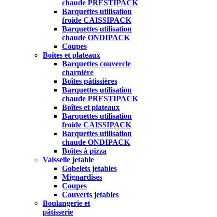
chaude PRESTIPACK
Barquettes utilisation
froide CAISSIPACK
Barquettes utilisation
chaude ONDIPACK
Coupes
Boites et plateaux
Barquettes couvercle
charnière
Boîtes pâtissières
Barquettes utilisation
chaude PRESTIPACK
Boîtes et plateaux
Barquettes utilisation
froide CAISSIPACK
Barquettes utilisation
chaude ONDIPACK
Boîtes à pizza
Vaisselle jetable
Gobelets jetables
Mignardises
Coupes
Couverts jetables
Boulangerie et
pâtisserie