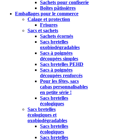
Sachets pour confiserie
Boîtes pâtissières
Emballages pour le commerce
Calage et protection
Frisures
Sacs et sachets
Sachets écornés
Sacs bretelles
oxobiodégradables
Sacs à poignées
découpées simples
Sacs bretelles PEHD
Sacs à poignées
découpées renforcés
Pour les fêtes, sacs
cabas personnalisables
en petite série !
Sacs bretelles
écologiques
Sacs bretelles
écologiques et
oxobiodégradables
Sacs bretelles
écologiques
Sacs bretelles