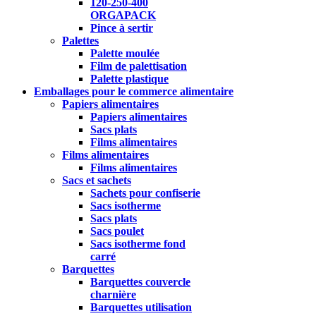
120-250-400
ORGAPACK
Pince à sertir
Palettes
Palette moulée
Film de palettisation
Palette plastique
Emballages pour le commerce alimentaire
Papiers alimentaires
Papiers alimentaires
Sacs plats
Films alimentaires
Films alimentaires
Films alimentaires
Sacs et sachets
Sachets pour confiserie
Sacs isotherme
Sacs plats
Sacs poulet
Sacs isotherme fond
carré
Barquettes
Barquettes couvercle
charnière
Barquettes utilisation