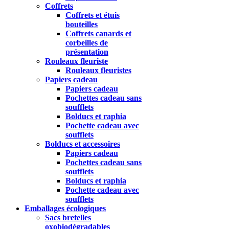
Coffrets
Coffrets et étuis
bouteilles
Coffrets canards et
corbeilles de
présentation
Rouleaux fleuriste
Rouleaux fleuristes
Papiers cadeau
Papiers cadeau
Pochettes cadeau sans
soufflets
Bolducs et raphia
Pochette cadeau avec
soufflets
Bolducs et accessoires
Papiers cadeau
Pochettes cadeau sans
soufflets
Bolducs et raphia
Pochette cadeau avec
soufflets
Emballages écologiques
Sacs bretelles
oxobiodégradables