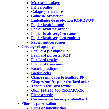
Mousse de calage
Film à bulles
Calage particulaire
Gaine de protection
Emballages de protection KORRVU®
Papier kraft bitumé
Papier kraft paraffiné
Papier kraft vergé en rames
Papier kraft vergé en rouleau
Papier anticorrosion
Cerclage et agrafage
Feuillard plastique PP
Feuillard polyester PET
Feuillard textile
Feuillard trancanné
Boucle plastique
Boucle acier
Chape semi ouverte feuillard PP
Chapes roulées pour feuillard acier
Tendeur feuillard textile
ORT 120-250-400 ORGAPACK
Pince à sertir
Cornières carton ou parafeuillard
Films de palettisation
Films de palettisation