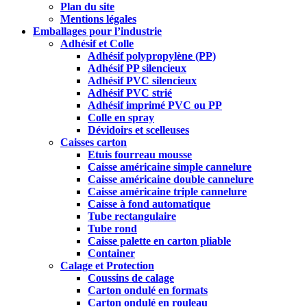
Plan du site
Mentions légales
Emballages pour l’industrie
Adhésif et Colle
Adhésif polypropylène (PP)
Adhésif PP silencieux
Adhésif PVC silencieux
Adhésif PVC strié
Adhésif imprimé PVC ou PP
Colle en spray
Dévidoirs et scelleuses
Caisses carton
Etuis fourreau mousse
Caisse américaine simple cannelure
Caisse américaine double cannelure
Caisse américaine triple cannelure
Caisse à fond automatique
Tube rectangulaire
Tube rond
Caisse palette en carton pliable
Container
Calage et Protection
Coussins de calage
Carton ondulé en formats
Carton ondulé en rouleau