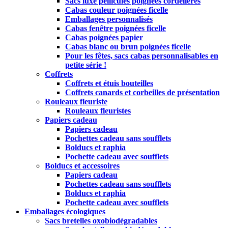
Sacs luxe pelliculés poignées cordelières
Cabas couleur poignées ficelle
Emballages personnalisés
Cabas fenêtre poignées ficelle
Cabas poignées papier
Cabas blanc ou brun poignées ficelle
Pour les fêtes, sacs cabas personnalisables en
petite série !
Coffrets
Coffrets et étuis bouteilles
Coffrets canards et corbeilles de présentation
Rouleaux fleuriste
Rouleaux fleuristes
Papiers cadeau
Papiers cadeau
Pochettes cadeau sans soufflets
Bolducs et raphia
Pochette cadeau avec soufflets
Bolducs et accessoires
Papiers cadeau
Pochettes cadeau sans soufflets
Bolducs et raphia
Pochette cadeau avec soufflets
Emballages écologiques
Sacs bretelles oxobiodégradables