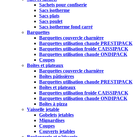
Sachets pour confiserie
Sacs isotherme
Sacs plats
Sacs poulet
Sacs isotherme fond carré
Barquettes
Barquettes couvercle charnière
Barquettes utilisation chaude PRESTIPACK
Barquettes utilisation froide CAISSIPACK
Barquettes utilisation chaude ONDIPACK
Coupes
Boites et plateaux
Barquettes couvercle charnière
Boîtes pâtissières
Barquettes utilisation chaude PRESTIPACK
Boîtes et plateaux
Barquettes utilisation froide CAISSIPACK
Barquettes utilisation chaude ONDIPACK
Boîtes à pizza
Vaisselle jetable
Gobelets jetables
Mignardises
Coupes
Couverts jetables
Boulangerie et pâtisserie