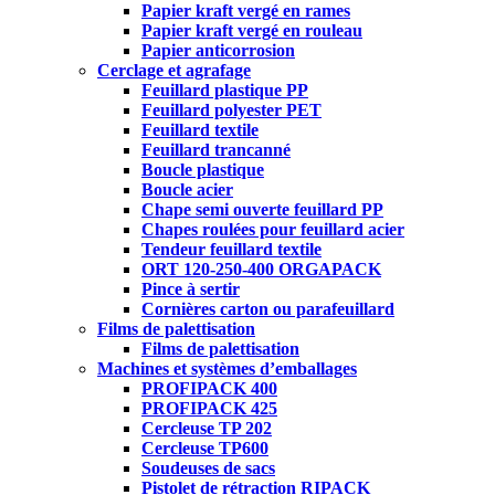
Papier kraft vergé en rames
Papier kraft vergé en rouleau
Papier anticorrosion
Cerclage et agrafage
Feuillard plastique PP
Feuillard polyester PET
Feuillard textile
Feuillard trancanné
Boucle plastique
Boucle acier
Chape semi ouverte feuillard PP
Chapes roulées pour feuillard acier
Tendeur feuillard textile
ORT 120-250-400 ORGAPACK
Pince à sertir
Cornières carton ou parafeuillard
Films de palettisation
Films de palettisation
Machines et systèmes d’emballages
PROFIPACK 400
PROFIPACK 425
Cercleuse TP 202
Cercleuse TP600
Soudeuses de sacs
Pistolet de rétraction RIPACK