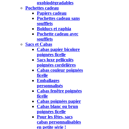
oxobiodégradables
Pochettes cadeau
Papiers cadeau
Pochettes cadeau sans
soufflets
Bolducs et raphia
Pochette cadeau avec
soufflets
Sacs et Cabas
Cabas papier bicolore
poignées ficelle
Sacs luxe pelliculés
poignées cordelières
Cabas couleur poignées
ficelle
Emballages
personnalisés
Cabas fenêtre poignées
ficelle
Cabas poignées papier
Cabas blanc ou brun
poignées ficelle
Pour les fêtes, sacs
cabas personnalisables
en petite série !