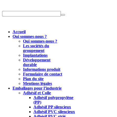
Accueil
Qui sommes-nous ?
Qui sommes-nous ?
Les sociétés du
groupement
Implantations
Développement
durable
Informations produit
Formulaire de contact
Plan du site
Mentions légales
Emballages pour l’industrie
Adhésif et Colle
Adhésif polypropylène
(PP)
Adhésif PP silencieux
Adhésif PVC silencieux
Adhésif PVC strié