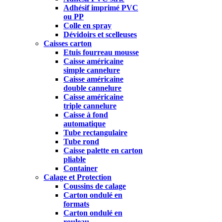
Adhésif imprimé PVC
ou PP
Colle en spray
Dévidoirs et scelleuses
Caisses carton
Etuis fourreau mousse
Caisse américaine
simple cannelure
Caisse américaine
double cannelure
Caisse américaine
triple cannelure
Caisse à fond
automatique
Tube rectangulaire
Tube rond
Caisse palette en carton
pliable
Container
Calage et Protection
Coussins de calage
Carton ondulé en
formats
Carton ondulé en
rouleau