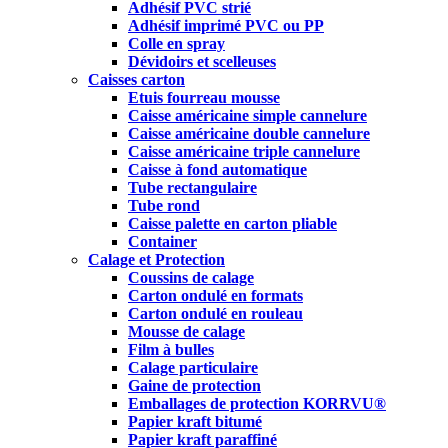
Adhésif PVC strié
Adhésif imprimé PVC ou PP
Colle en spray
Dévidoirs et scelleuses
Caisses carton
Etuis fourreau mousse
Caisse américaine simple cannelure
Caisse américaine double cannelure
Caisse américaine triple cannelure
Caisse à fond automatique
Tube rectangulaire
Tube rond
Caisse palette en carton pliable
Container
Calage et Protection
Coussins de calage
Carton ondulé en formats
Carton ondulé en rouleau
Mousse de calage
Film à bulles
Calage particulaire
Gaine de protection
Emballages de protection KORRVU®
Papier kraft bitumé
Papier kraft paraffiné