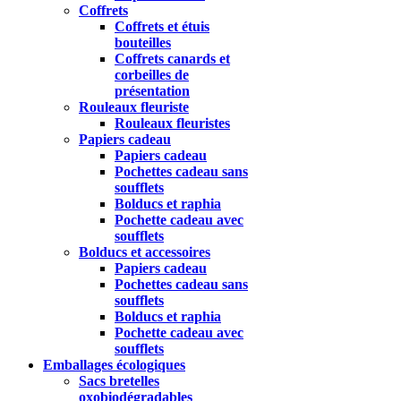
Coffrets
Coffrets et étuis
bouteilles
Coffrets canards et
corbeilles de
présentation
Rouleaux fleuriste
Rouleaux fleuristes
Papiers cadeau
Papiers cadeau
Pochettes cadeau sans
soufflets
Bolducs et raphia
Pochette cadeau avec
soufflets
Bolducs et accessoires
Papiers cadeau
Pochettes cadeau sans
soufflets
Bolducs et raphia
Pochette cadeau avec
soufflets
Emballages écologiques
Sacs bretelles
oxobiodégradables