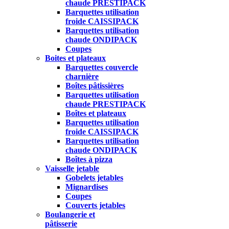
chaude PRESTIPACK
Barquettes utilisation
froide CAISSIPACK
Barquettes utilisation
chaude ONDIPACK
Coupes
Boites et plateaux
Barquettes couvercle
charnière
Boîtes pâtissières
Barquettes utilisation
chaude PRESTIPACK
Boîtes et plateaux
Barquettes utilisation
froide CAISSIPACK
Barquettes utilisation
chaude ONDIPACK
Boîtes à pizza
Vaisselle jetable
Gobelets jetables
Mignardises
Coupes
Couverts jetables
Boulangerie et
pâtisserie