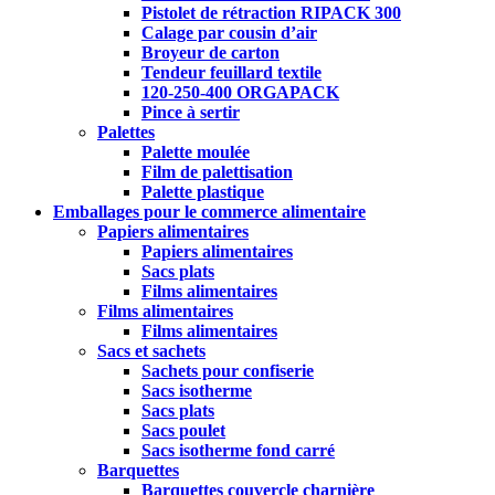
Pistolet de rétraction RIPACK 300
Calage par cousin d’air
Broyeur de carton
Tendeur feuillard textile
120-250-400 ORGAPACK
Pince à sertir
Palettes
Palette moulée
Film de palettisation
Palette plastique
Emballages pour le commerce alimentaire
Papiers alimentaires
Papiers alimentaires
Sacs plats
Films alimentaires
Films alimentaires
Films alimentaires
Sacs et sachets
Sachets pour confiserie
Sacs isotherme
Sacs plats
Sacs poulet
Sacs isotherme fond carré
Barquettes
Barquettes couvercle charnière