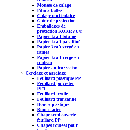
Mousse de calage
Film à bulles
Calage particulaire
Gaine de protection
Emballages de
protection KORRVU®
Papier kraft bitumé
Papier kraft paraffiné
Papier kraft vergé en
rames
Papier kraft vergé en
rouleau
Papier anticorrosion
Cerclage et agrafage
Feuillard plastique PP
Feuillard polyester
PET
Feuillard textile
Feuillard trancanné
Boucle plastique
Boucle acier
Chape semi ouverte
feuillard PP
Chapes roulées pour