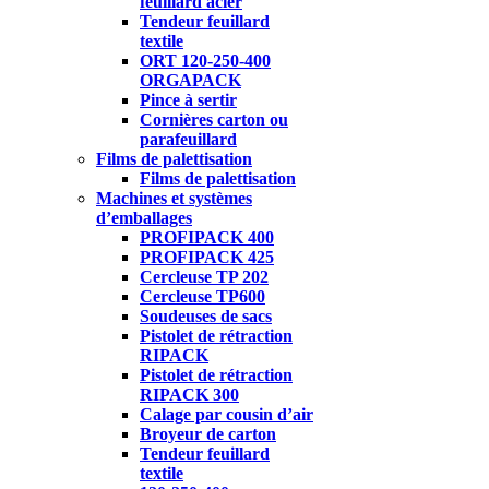
feuillard acier
Tendeur feuillard
textile
ORT 120-250-400
ORGAPACK
Pince à sertir
Cornières carton ou
parafeuillard
Films de palettisation
Films de palettisation
Machines et systèmes
d’emballages
PROFIPACK 400
PROFIPACK 425
Cercleuse TP 202
Cercleuse TP600
Soudeuses de sacs
Pistolet de rétraction
RIPACK
Pistolet de rétraction
RIPACK 300
Calage par cousin d’air
Broyeur de carton
Tendeur feuillard
textile