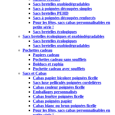
Sacs bretelles oxobiodégradables
Sacs à poignées découpées simples
Sacs bretelles PEHD
Sacs à poignées découpées renforcés
Pour les fêtes, sacs cabas personnalisables en
petite série !
Sacs bretelles écologiques
Sacs bretelles écologiques et oxobiodégradables
Sacs bretelles écologiques
Sacs bretelles oxobiodégradables
Pochettes cadeau
Papiers cadeau
Pochettes cadeau sans soufflets
Bolducs et raphia
Pochette cadeau avec soufflets
Sacs et Cabas
Cabas papier bicolore poignées ficelle
Sacs luxe pelliculés poignées cordelières
Cabas couleur poignées ficelle
Emballages personnalisés
Cabas fenêtre poignées ficelle
Cabas poignées papier
Cabas blanc ou brun poignées ficelle
Pour les fêtes, sacs cabas personnalisables en
petite série !