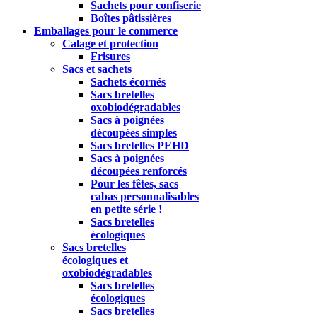
Sachets pour confiserie
Boîtes pâtissières
Emballages pour le commerce
Calage et protection
Frisures
Sacs et sachets
Sachets écornés
Sacs bretelles
oxobiodégradables
Sacs à poignées
découpées simples
Sacs bretelles PEHD
Sacs à poignées
découpées renforcés
Pour les fêtes, sacs
cabas personnalisables
en petite série !
Sacs bretelles
écologiques
Sacs bretelles
écologiques et
oxobiodégradables
Sacs bretelles
écologiques
Sacs bretelles