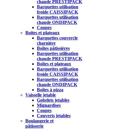
chaude PRESTIPACK
Barquettes utilisation
froide CAISSIPACK
Barquettes utilisation
chaude ONDIPACK
Coupes
Boites et plateaux
Barquettes couvercle
charnière
Boîtes pâtissières
Barquettes utilisation
chaude PRESTIPACK
Boîtes et plateaux
Barquettes utilisation
froide CAISSIPACK
Barquettes utilisation
chaude ONDIPACK
Boîtes à pizza
Vaisselle jetable
Gobelets jetables
Mignardises
Coupes
Couverts jetables
Boulangerie et
pâtisserie