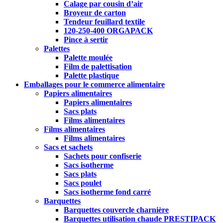
Calage par cousin d’air
Broyeur de carton
Tendeur feuillard textile
120-250-400 ORGAPACK
Pince à sertir
Palettes
Palette moulée
Film de palettisation
Palette plastique
Emballages pour le commerce alimentaire
Papiers alimentaires
Papiers alimentaires
Sacs plats
Films alimentaires
Films alimentaires
Films alimentaires
Sacs et sachets
Sachets pour confiserie
Sacs isotherme
Sacs plats
Sacs poulet
Sacs isotherme fond carré
Barquettes
Barquettes couvercle charnière
Barquettes utilisation chaude PRESTIPACK