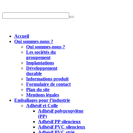
Accueil
Qui sommes-nous ?
Qui sommes-nous ?
Les sociétés du
groupement
Implantations
Développement
durable
Informations produit
Formulaire de contact
Plan du site
Mentions légales
Emballages pour l’industrie
Adhésif et Colle
Adhésif polypropylène
(PP)
Adhésif PP silencieux
Adhésif PVC silencieux
Adhésif PVC strié