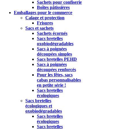
Sachets pour confiserie
Boîtes pâtissières
Emballages pour le commerce
Calage et protection
Frisures
Sacs et sachets
Sachets écornés
Sacs bretelles
oxobiodégradables
Sacs à poignées
découpées simples
Sacs bretelles PEHD
Sacs à poignées
découpées renforcés
Pour les fêtes, sacs
cabas personnalisables
en petite série !
Sacs bretelles
écologiques
Sacs bretelles
écologiques et
oxobiodégradables
Sacs bretelles
écologiques
Sacs bretelles