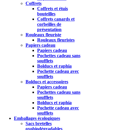
Coffrets
Coffrets et étuis
bouteilles
Coffrets canards et
corbeilles de
présentation
Rouleaux fleuriste
Rouleaux fleuristes
Papiers cadeau
Papiers cadeau
Pochettes cadeau sans
soufflets
Bolducs et raphia
Pochette cadeau avec
soufflets
Bolducs et accessoires
Papiers cadeau
Pochettes cadeau sans
soufflets
Bolducs et raphia
Pochette cadeau avec
soufflets
Emballages écologiques
Sacs bretelles
oxobiodégradables