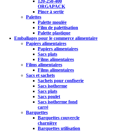
120-250-400
ORGAPACK
Pince à sertir
Palettes
Palette moulée
Film de palettisation
Palette plastique
Emballages pour le commerce alimentaire
Papiers alimentaires
Papiers alimentaires
Sacs plats
Films alimentaires
Films alimentaires
Films alimentaires
Sacs et sachets
Sachets pour confiserie
Sacs isotherme
Sacs plats
Sacs poulet
Sacs isotherme fond
carré
Barquettes
Barquettes couvercle
charnière
Barquettes utilisation