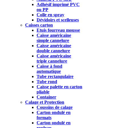
Adhésif imprimé PVC
ou PP
Colle en spray
Dévidoirs et scelleuses
Caisses carton
Etuis fourreau mousse
Caisse américaine
simple cannelure
Caisse américaine
double cannelure
Caisse américaine
triple cannelure
Caisse à fond
automatique
Tube rectangulaire
Tube rond
Caisse palette en carton
pliable
Container
Calage et Protection
Coussins de calage
Carton ondulé en
formats
Carton ondulé en
rouleau