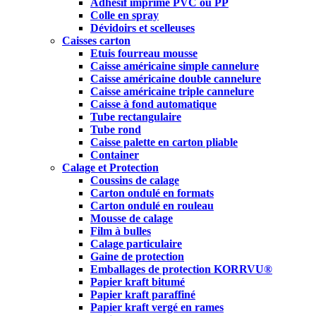
Adhésif imprimé PVC ou PP
Colle en spray
Dévidoirs et scelleuses
Caisses carton
Etuis fourreau mousse
Caisse américaine simple cannelure
Caisse américaine double cannelure
Caisse américaine triple cannelure
Caisse à fond automatique
Tube rectangulaire
Tube rond
Caisse palette en carton pliable
Container
Calage et Protection
Coussins de calage
Carton ondulé en formats
Carton ondulé en rouleau
Mousse de calage
Film à bulles
Calage particulaire
Gaine de protection
Emballages de protection KORRVU®
Papier kraft bitumé
Papier kraft paraffiné
Papier kraft vergé en rames