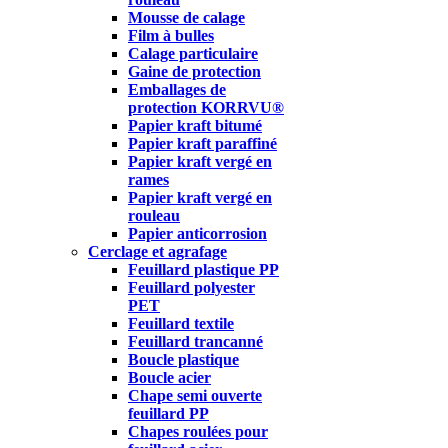
Mousse de calage
Film à bulles
Calage particulaire
Gaine de protection
Emballages de
protection KORRVU®
Papier kraft bitumé
Papier kraft paraffiné
Papier kraft vergé en
rames
Papier kraft vergé en
rouleau
Papier anticorrosion
Cerclage et agrafage
Feuillard plastique PP
Feuillard polyester
PET
Feuillard textile
Feuillard trancanné
Boucle plastique
Boucle acier
Chape semi ouverte
feuillard PP
Chapes roulées pour