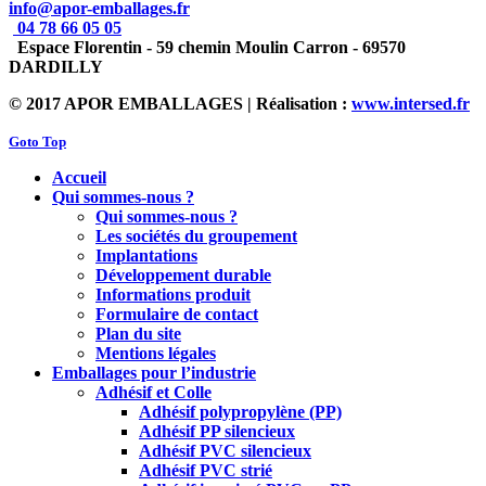
info@apor-emballages.fr
04 78 66 05 05
Espace Florentin - 59 chemin Moulin Carron - 69570
DARDILLY
© 2017 APOR EMBALLAGES | Réalisation :
www.intersed.fr
Goto Top
Accueil
Qui sommes-nous ?
Qui sommes-nous ?
Les sociétés du groupement
Implantations
Développement durable
Informations produit
Formulaire de contact
Plan du site
Mentions légales
Emballages pour l’industrie
Adhésif et Colle
Adhésif polypropylène (PP)
Adhésif PP silencieux
Adhésif PVC silencieux
Adhésif PVC strié