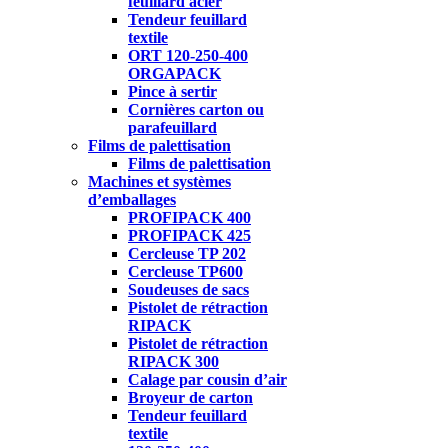
feuillard acier
Tendeur feuillard
textile
ORT 120-250-400
ORGAPACK
Pince à sertir
Cornières carton ou
parafeuillard
Films de palettisation
Films de palettisation
Machines et systèmes
d’emballages
PROFIPACK 400
PROFIPACK 425
Cercleuse TP 202
Cercleuse TP600
Soudeuses de sacs
Pistolet de rétraction
RIPACK
Pistolet de rétraction
RIPACK 300
Calage par cousin d’air
Broyeur de carton
Tendeur feuillard
textile