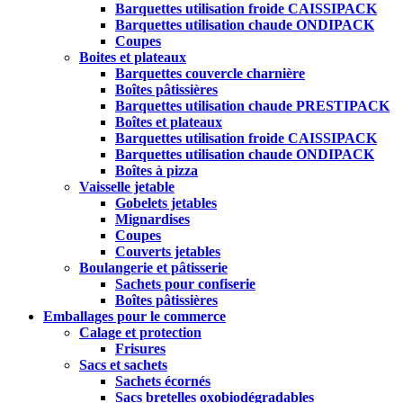
Barquettes utilisation froide CAISSIPACK
Barquettes utilisation chaude ONDIPACK
Coupes
Boites et plateaux
Barquettes couvercle charnière
Boîtes pâtissières
Barquettes utilisation chaude PRESTIPACK
Boîtes et plateaux
Barquettes utilisation froide CAISSIPACK
Barquettes utilisation chaude ONDIPACK
Boîtes à pizza
Vaisselle jetable
Gobelets jetables
Mignardises
Coupes
Couverts jetables
Boulangerie et pâtisserie
Sachets pour confiserie
Boîtes pâtissières
Emballages pour le commerce
Calage et protection
Frisures
Sacs et sachets
Sachets écornés
Sacs bretelles oxobiodégradables