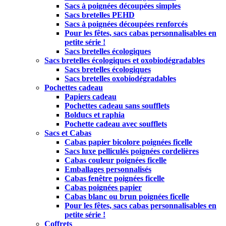
Sacs à poignées découpées simples
Sacs bretelles PEHD
Sacs à poignées découpées renforcés
Pour les fêtes, sacs cabas personnalisables en
petite série !
Sacs bretelles écologiques
Sacs bretelles écologiques et oxobiodégradables
Sacs bretelles écologiques
Sacs bretelles oxobiodégradables
Pochettes cadeau
Papiers cadeau
Pochettes cadeau sans soufflets
Bolducs et raphia
Pochette cadeau avec soufflets
Sacs et Cabas
Cabas papier bicolore poignées ficelle
Sacs luxe pelliculés poignées cordelières
Cabas couleur poignées ficelle
Emballages personnalisés
Cabas fenêtre poignées ficelle
Cabas poignées papier
Cabas blanc ou brun poignées ficelle
Pour les fêtes, sacs cabas personnalisables en
petite série !
Coffrets