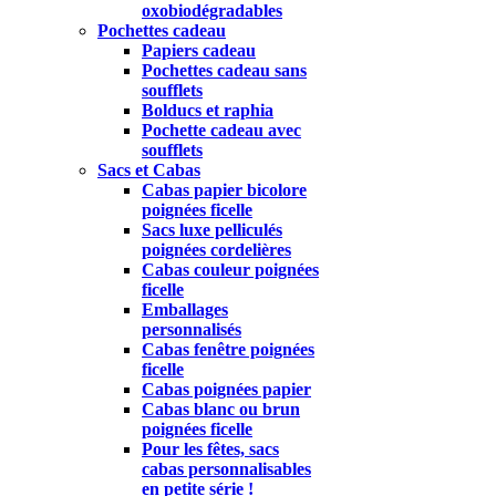
oxobiodégradables
Pochettes cadeau
Papiers cadeau
Pochettes cadeau sans
soufflets
Bolducs et raphia
Pochette cadeau avec
soufflets
Sacs et Cabas
Cabas papier bicolore
poignées ficelle
Sacs luxe pelliculés
poignées cordelières
Cabas couleur poignées
ficelle
Emballages
personnalisés
Cabas fenêtre poignées
ficelle
Cabas poignées papier
Cabas blanc ou brun
poignées ficelle
Pour les fêtes, sacs
cabas personnalisables
en petite série !