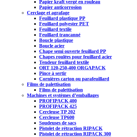
Papier kraft vergé en rouleau
Papier anticorrosion
Cerclage et agrafage
Feuillard plastique PP
Feuillard polyester PET
Feuillard textile
Feuillard trancanné
Boucle plastique
Boucle acier
Chape semi ouverte feuillard PP
Chapes roulées pour feuillard acier
Tendeur feuillard textile
ORT 120-250-400 ORGAPACK
Pince à sertir
Cornières carton ou parafeuillard
Films de palettisation
Films de palettisation
Machines et systèmes d’emballages
PROFIPACK 400
PROFIPACK 425
Cercleuse TP 202
Cercleuse TP600
Soudeuses de sacs
Pistolet de rétraction RIPACK
Pistolet de rétraction RIPACK 300