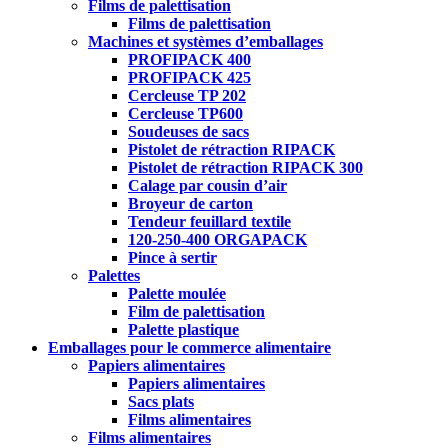
Films de palettisation
Films de palettisation
Machines et systèmes d’emballages
PROFIPACK 400
PROFIPACK 425
Cercleuse TP 202
Cercleuse TP600
Soudeuses de sacs
Pistolet de rétraction RIPACK
Pistolet de rétraction RIPACK 300
Calage par cousin d’air
Broyeur de carton
Tendeur feuillard textile
120-250-400 ORGAPACK
Pince à sertir
Palettes
Palette moulée
Film de palettisation
Palette plastique
Emballages pour le commerce alimentaire
Papiers alimentaires
Papiers alimentaires
Sacs plats
Films alimentaires
Films alimentaires