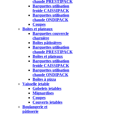
chaude PRESTIPACK
Barquettes utilisation
froide CAISSIPACK
Barquettes utilisation
chaude ONDIPACK
Coupes
Boites et plateaux
Barquettes couvercle
charnière
Boîtes pâtissières
Barquettes utilisation
chaude PRESTIPACK
Boîtes et plateaux
Barquettes utilisation
froide CAISSIPACK
Barquettes utilisation
chaude ONDIPACK
Boîtes à pizza
Vaisselle jetable
Gobelets jetables
Mignardises
Coupes
Couverts jetables
Boulangerie et
pâtisserie