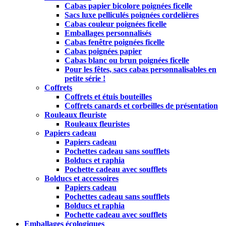
Cabas papier bicolore poignées ficelle
Sacs luxe pelliculés poignées cordelières
Cabas couleur poignées ficelle
Emballages personnalisés
Cabas fenêtre poignées ficelle
Cabas poignées papier
Cabas blanc ou brun poignées ficelle
Pour les fêtes, sacs cabas personnalisables en
petite série !
Coffrets
Coffrets et étuis bouteilles
Coffrets canards et corbeilles de présentation
Rouleaux fleuriste
Rouleaux fleuristes
Papiers cadeau
Papiers cadeau
Pochettes cadeau sans soufflets
Bolducs et raphia
Pochette cadeau avec soufflets
Bolducs et accessoires
Papiers cadeau
Pochettes cadeau sans soufflets
Bolducs et raphia
Pochette cadeau avec soufflets
Emballages écologiques