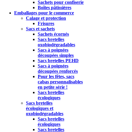
Sachets pour confiserie
Boîtes pâtissières
Emballages pour le commerce
Calage et protection
Frisures
Sacs et sachets
Sachets écornés
Sacs bretelles
oxobiodégradables
Sacs à poignées
découpées simples
Sacs bretelles PEHD
Sacs à poignées
découpées renforcés
Pour les fêtes, sacs
cabas personnalisables
en petite série !
Sacs bretelles
écologiques
Sacs bretelles
écologiques et
oxobiodégradables
Sacs bretelles
écologiques
Sacs bretelles