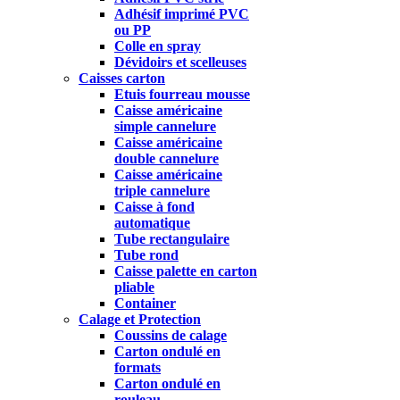
Adhésif imprimé PVC
ou PP
Colle en spray
Dévidoirs et scelleuses
Caisses carton
Etuis fourreau mousse
Caisse américaine
simple cannelure
Caisse américaine
double cannelure
Caisse américaine
triple cannelure
Caisse à fond
automatique
Tube rectangulaire
Tube rond
Caisse palette en carton
pliable
Container
Calage et Protection
Coussins de calage
Carton ondulé en
formats
Carton ondulé en
rouleau