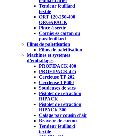
feuillard acier
Tendeur feuillard
textile
ORT 120-250-400
ORGAPACK
Pince à sertir
Cornières carton ou
parafeuillard
Films de palettisation
Films de palettisation
Machines et systèmes
d’emballages
PROFIPACK 400
PROFIPACK 425
Cercleuse TP 202
Cercleuse TP600
Soudeuses de sacs
Pistolet de rétraction
RIPACK
Pistolet de rétraction
RIPACK 300
Calage par cousin d’air
Broyeur de carton
Tendeur feuillard
textile