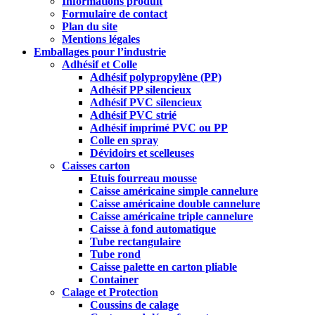
Informations produit
Formulaire de contact
Plan du site
Mentions légales
Emballages pour l’industrie
Adhésif et Colle
Adhésif polypropylène (PP)
Adhésif PP silencieux
Adhésif PVC silencieux
Adhésif PVC strié
Adhésif imprimé PVC ou PP
Colle en spray
Dévidoirs et scelleuses
Caisses carton
Etuis fourreau mousse
Caisse américaine simple cannelure
Caisse américaine double cannelure
Caisse américaine triple cannelure
Caisse à fond automatique
Tube rectangulaire
Tube rond
Caisse palette en carton pliable
Container
Calage et Protection
Coussins de calage