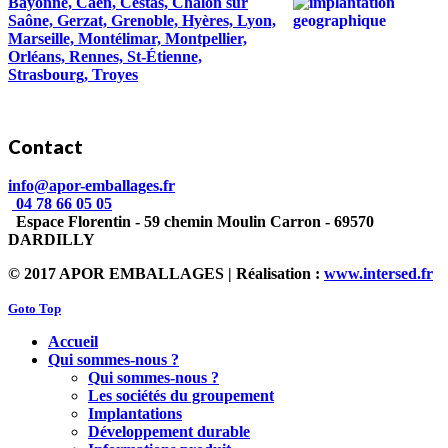
Bayonne, Caen, Cestas, Chalon sur
Saône, Gerzat, Grenoble, Hyères, Lyon,
Marseille, Montélimar, Montpellier,
Orléans, Rennes, St-Étienne,
Strasbourg, Troyes
Contact
info@apor-emballages.fr
04 78 66 05 05
Espace Florentin - 59 chemin Moulin Carron - 69570
DARDILLY
© 2017 APOR EMBALLAGES | Réalisation :
www.intersed.fr
Goto Top
Accueil
Qui sommes-nous ?
Qui sommes-nous ?
Les sociétés du groupement
Implantations
Développement durable