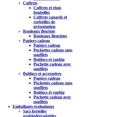
Coffrets
Coffrets et étuis
bouteilles
Coffrets canards et
corbeilles de
présentation
Rouleaux fleuriste
Rouleaux fleuristes
Papiers cadeau
Papiers cadeau
Pochettes cadeau sans
soufflets
Bolducs et raphia
Pochette cadeau avec
soufflets
Bolducs et accessoires
Papiers cadeau
Pochettes cadeau sans
soufflets
Bolducs et raphia
Pochette cadeau avec
soufflets
Emballages écologiques
Sacs bretelles
oxobiodégradables