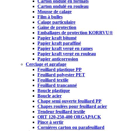
Carton ondulé en formats
Carton ondulé en rouleau
Mousse de calage
Film à bulles
Calage particulaire
Gaine de protection
Emballages de protection KORRVU®
Papier kraft bitumé
Papier kraft paraffiné
Papier kraft vergé en rames
Papier kraft vergé en rouleau
Papier anticorrosion
Cerclage et agrafage
Feuillard plastique PP
Feuillard polyester PET
Feuillard textile
Feuillard trancanné
Boucle plastique
Boucle acier
Chape semi ouverte feuillard PP
Chapes roulées pour feuillard acier
Tendeur feuillard textile
ORT 120-250-400 ORGAPACK
Pince à sertir
Cornières carton ou parafeuillard