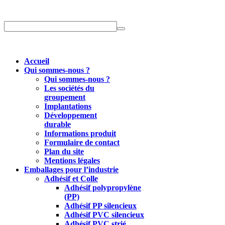
Accueil
Qui sommes-nous ?
Qui sommes-nous ?
Les sociétés du
groupement
Implantations
Développement
durable
Informations produit
Formulaire de contact
Plan du site
Mentions légales
Emballages pour l’industrie
Adhésif et Colle
Adhésif polypropylène
(PP)
Adhésif PP silencieux
Adhésif PVC silencieux
Adhésif PVC strié