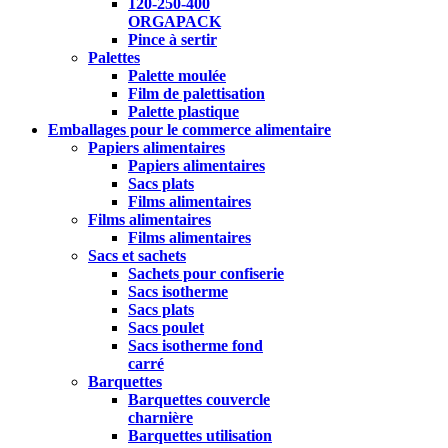
120-250-400
ORGAPACK
Pince à sertir
Palettes
Palette moulée
Film de palettisation
Palette plastique
Emballages pour le commerce alimentaire
Papiers alimentaires
Papiers alimentaires
Sacs plats
Films alimentaires
Films alimentaires
Films alimentaires
Sacs et sachets
Sachets pour confiserie
Sacs isotherme
Sacs plats
Sacs poulet
Sacs isotherme fond
carré
Barquettes
Barquettes couvercle
charnière
Barquettes utilisation