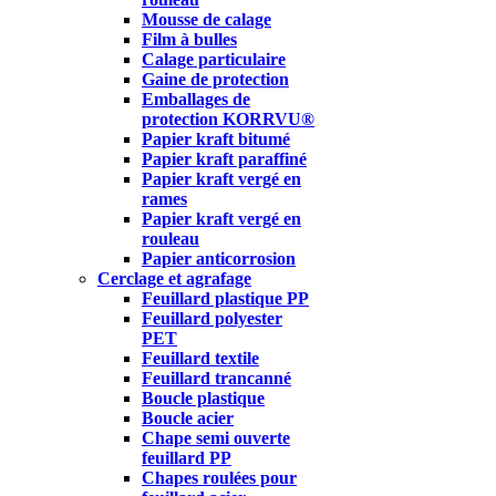
Mousse de calage
Film à bulles
Calage particulaire
Gaine de protection
Emballages de
protection KORRVU®
Papier kraft bitumé
Papier kraft paraffiné
Papier kraft vergé en
rames
Papier kraft vergé en
rouleau
Papier anticorrosion
Cerclage et agrafage
Feuillard plastique PP
Feuillard polyester
PET
Feuillard textile
Feuillard trancanné
Boucle plastique
Boucle acier
Chape semi ouverte
feuillard PP
Chapes roulées pour