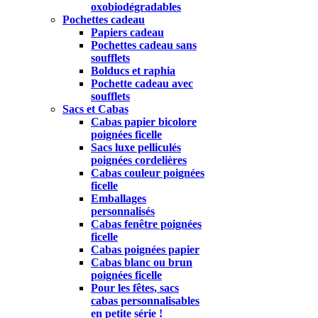
oxobiodégradables
Pochettes cadeau
Papiers cadeau
Pochettes cadeau sans
soufflets
Bolducs et raphia
Pochette cadeau avec
soufflets
Sacs et Cabas
Cabas papier bicolore
poignées ficelle
Sacs luxe pelliculés
poignées cordelières
Cabas couleur poignées
ficelle
Emballages
personnalisés
Cabas fenêtre poignées
ficelle
Cabas poignées papier
Cabas blanc ou brun
poignées ficelle
Pour les fêtes, sacs
cabas personnalisables
en petite série !