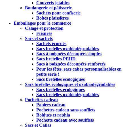
Couverts jetables
Boulangerie et pâtisserie
Sachets pour confiserie
Boîtes pâtissières
Emballages pour le commerce
Calage et protection
Frisures
Sacs et sachets
Sachets écornés
Sacs bretelles oxobiodégradables
Sacs à poignées découpées simples
Sacs bretelles PEHD
Sacs à poignées découpées renforcés
Pour les fêtes, sacs cabas personnalisables en
petite série !
Sacs bretelles écologiques
Sacs bretelles écologiques et oxobiodégradables
Sacs bretelles écologiques
Sacs bretelles oxobiodégradables
Pochettes cadeau
Papiers cadeau
Pochettes cadeau sans soufflets
Bolducs et raphia
Pochette cadeau avec soufflets
Sacs et Cabas