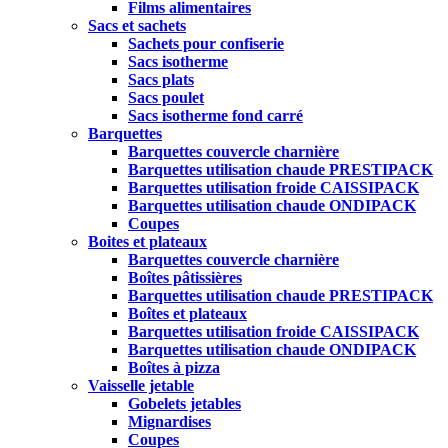
Films alimentaires
Sacs et sachets
Sachets pour confiserie
Sacs isotherme
Sacs plats
Sacs poulet
Sacs isotherme fond carré
Barquettes
Barquettes couvercle charnière
Barquettes utilisation chaude PRESTIPACK
Barquettes utilisation froide CAISSIPACK
Barquettes utilisation chaude ONDIPACK
Coupes
Boites et plateaux
Barquettes couvercle charnière
Boîtes pâtissières
Barquettes utilisation chaude PRESTIPACK
Boîtes et plateaux
Barquettes utilisation froide CAISSIPACK
Barquettes utilisation chaude ONDIPACK
Boîtes à pizza
Vaisselle jetable
Gobelets jetables
Mignardises
Coupes