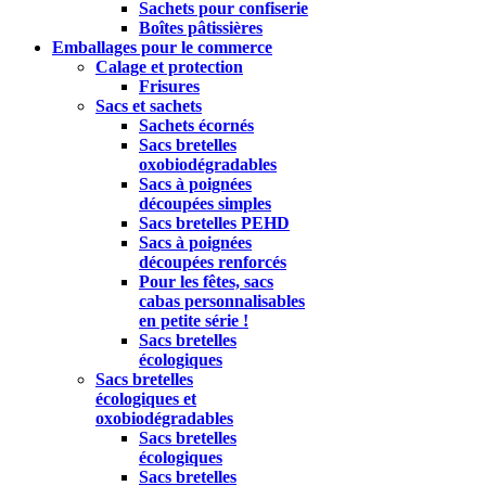
Sachets pour confiserie
Boîtes pâtissières
Emballages pour le commerce
Calage et protection
Frisures
Sacs et sachets
Sachets écornés
Sacs bretelles
oxobiodégradables
Sacs à poignées
découpées simples
Sacs bretelles PEHD
Sacs à poignées
découpées renforcés
Pour les fêtes, sacs
cabas personnalisables
en petite série !
Sacs bretelles
écologiques
Sacs bretelles
écologiques et
oxobiodégradables
Sacs bretelles
écologiques
Sacs bretelles