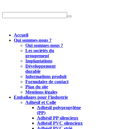
Accueil
Qui sommes-nous ?
Qui sommes-nous ?
Les sociétés du
groupement
Implantations
Développement
durable
Informations produit
Formulaire de contact
Plan du site
Mentions légales
Emballages pour l’industrie
Adhésif et Colle
Adhésif polypropylène
(PP)
Adhésif PP silencieux
Adhésif PVC silencieux
Adhésif PVC strié