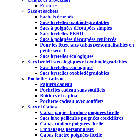
Frisures
Sacs et sachets
Sachets écornés
Sacs bretelles oxobiodégradables
Sacs à poignées découpées simples
Sacs bretelles PEHD
Sacs à poignées découpées renforcés
Pour les fêtes, sacs cabas personnalisables en
petite série !
Sacs bretelles écologiques
Sacs bretelles écologiques et oxobiodégradables
Sacs bretelles écologiques
Sacs bretelles oxobiodégradables
Pochettes cadeau
Papiers cadeau
Pochettes cadeau sans soufflets
Bolducs et raphia
Pochette cadeau avec soufflets
Sacs et Cabas
Cabas papier bicolore poignées ficelle
Sacs luxe pelliculés poignées cordelières
Cabas couleur poignées ficelle
Emballages personnalisés
Cabas fenêtre poignées ficelle