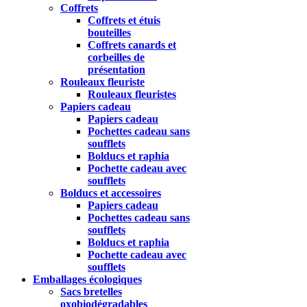
Coffrets
Coffrets et étuis
bouteilles
Coffrets canards et
corbeilles de
présentation
Rouleaux fleuriste
Rouleaux fleuristes
Papiers cadeau
Papiers cadeau
Pochettes cadeau sans
soufflets
Bolducs et raphia
Pochette cadeau avec
soufflets
Bolducs et accessoires
Papiers cadeau
Pochettes cadeau sans
soufflets
Bolducs et raphia
Pochette cadeau avec
soufflets
Emballages écologiques
Sacs bretelles
oxobiodégradables