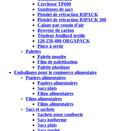
Cercleuse TP600
Soudeuses de sacs
Pistolet de rétraction RIPACK
Pistolet de rétraction RIPACK 300
Calage par cousin d’air
Broyeur de carton
Tendeur feuillard textile
120-250-400 ORGAPACK
Pince à sertir
Palettes
Palette moulée
Film de palettisation
Palette plastique
Emballages pour le commerce alimentaire
Papiers alimentaires
Papiers alimentaires
Sacs plats
Films alimentaires
Films alimentaires
Films alimentaires
Sacs et sachets
Sachets pour confiserie
Sacs isotherme
Sacs plats
Sacs poulet