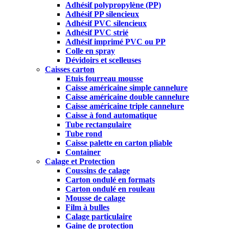
Adhésif polypropylène (PP)
Adhésif PP silencieux
Adhésif PVC silencieux
Adhésif PVC strié
Adhésif imprimé PVC ou PP
Colle en spray
Dévidoirs et scelleuses
Caisses carton
Etuis fourreau mousse
Caisse américaine simple cannelure
Caisse américaine double cannelure
Caisse américaine triple cannelure
Caisse à fond automatique
Tube rectangulaire
Tube rond
Caisse palette en carton pliable
Container
Calage et Protection
Coussins de calage
Carton ondulé en formats
Carton ondulé en rouleau
Mousse de calage
Film à bulles
Calage particulaire
Gaine de protection