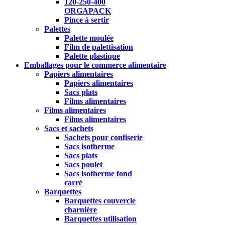
120-250-400
ORGAPACK
Pince à sertir
Palettes
Palette moulée
Film de palettisation
Palette plastique
Emballages pour le commerce alimentaire
Papiers alimentaires
Papiers alimentaires
Sacs plats
Films alimentaires
Films alimentaires
Films alimentaires
Sacs et sachets
Sachets pour confiserie
Sacs isotherme
Sacs plats
Sacs poulet
Sacs isotherme fond
carré
Barquettes
Barquettes couvercle
charnière
Barquettes utilisation