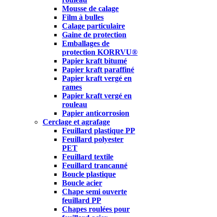
Mousse de calage
Film à bulles
Calage particulaire
Gaine de protection
Emballages de
protection KORRVU®
Papier kraft bitumé
Papier kraft paraffiné
Papier kraft vergé en
rames
Papier kraft vergé en
rouleau
Papier anticorrosion
Cerclage et agrafage
Feuillard plastique PP
Feuillard polyester
PET
Feuillard textile
Feuillard trancanné
Boucle plastique
Boucle acier
Chape semi ouverte
feuillard PP
Chapes roulées pour