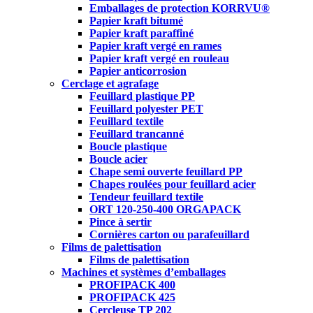
Emballages de protection KORRVU®
Papier kraft bitumé
Papier kraft paraffiné
Papier kraft vergé en rames
Papier kraft vergé en rouleau
Papier anticorrosion
Cerclage et agrafage
Feuillard plastique PP
Feuillard polyester PET
Feuillard textile
Feuillard trancanné
Boucle plastique
Boucle acier
Chape semi ouverte feuillard PP
Chapes roulées pour feuillard acier
Tendeur feuillard textile
ORT 120-250-400 ORGAPACK
Pince à sertir
Cornières carton ou parafeuillard
Films de palettisation
Films de palettisation
Machines et systèmes d’emballages
PROFIPACK 400
PROFIPACK 425
Cercleuse TP 202