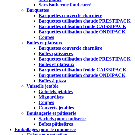
Sacs isotherme fond carré
Barquettes
Barquettes couvercle charnière
Barquettes utilisation chaude PRESTIPACK
Barquettes utilisation froide CAISSIPACK
Barquettes utilisation chaude ONDIPACK
Coupes
Boites et plateaux
Barquettes couvercle charnière
Boîtes pâtissières
Barquettes utilisation chaude PRESTIPACK
Boîtes et plateaux
Barquettes utilisation froide CAISSIPACK
Barquettes utilisation chaude ONDIPACK
Boîtes à pizza
Vaisselle jetable
Gobelets jetables
Mignardises
Coupes
Couverts jetables
Boulangerie et pâtisserie
Sachets pour confiserie
Boîtes pâtissières
Emballages pour le commerce
Calage et protection