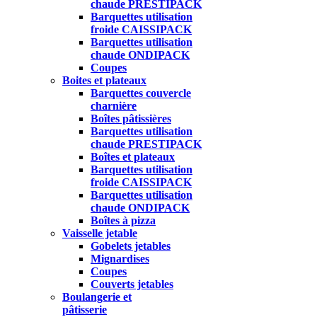
chaude PRESTIPACK
Barquettes utilisation
froide CAISSIPACK
Barquettes utilisation
chaude ONDIPACK
Coupes
Boites et plateaux
Barquettes couvercle
charnière
Boîtes pâtissières
Barquettes utilisation
chaude PRESTIPACK
Boîtes et plateaux
Barquettes utilisation
froide CAISSIPACK
Barquettes utilisation
chaude ONDIPACK
Boîtes à pizza
Vaisselle jetable
Gobelets jetables
Mignardises
Coupes
Couverts jetables
Boulangerie et
pâtisserie