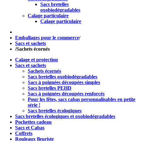
Sacs bretelles
oxobiodégradables
Calage particulaire
Calage particulaire
Emballages pour le commerce
/
Sacs et sachets
/
Sachets écornés
Calage et protection
Sacs et sachets
Sachets écornés
Sacs bretelles oxobiodégradables
Sacs à poignées découpées simples
Sacs bretelles PEHD
Sacs à poignées découpées renforcés
Pour les fêtes, sacs cabas personnalisables en petite
série !
Sacs bretelles écologiques
Sacs bretelles écologiques et oxobiodégradables
Pochettes cadeau
Sacs et Cabas
Coffrets
Rouleaux fleuriste