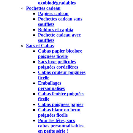
oxobiodégradables
Pochettes cadeau
Papiers cadeau
Pochettes cadeau sans
soufflets
Bolducs et raphia
Pochette cadeau avec
soufflets
Sacs et Cabas
Cabas papier bicolore
poignées ficelle
Sacs luxe pelliculés
poignées cordelières
Cabas couleur poignées
ficelle
Emballages
personnalisés
Cabas fenêtre poignées
ficelle
Cabas poignées papier
Cabas blanc ou brun
poignées ficelle
Pour les fêtes, sacs
cabas personnalisables
en petite série !