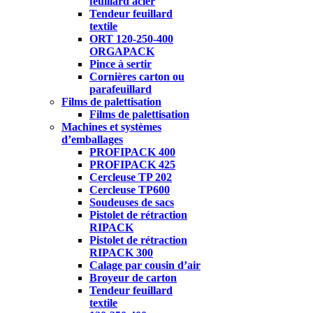
feuillard acier
Tendeur feuillard
textile
ORT 120-250-400
ORGAPACK
Pince à sertir
Cornières carton ou
parafeuillard
Films de palettisation
Films de palettisation
Machines et systèmes
d’emballages
PROFIPACK 400
PROFIPACK 425
Cercleuse TP 202
Cercleuse TP600
Soudeuses de sacs
Pistolet de rétraction
RIPACK
Pistolet de rétraction
RIPACK 300
Calage par cousin d’air
Broyeur de carton
Tendeur feuillard
textile