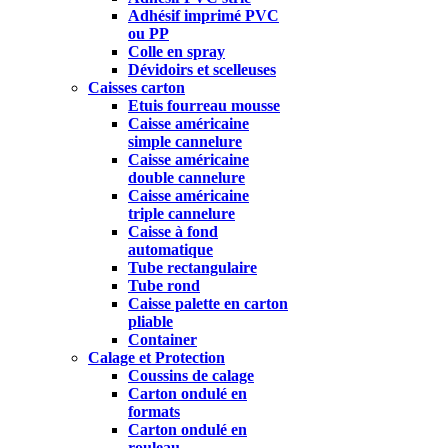
Adhésif imprimé PVC
ou PP
Colle en spray
Dévidoirs et scelleuses
Caisses carton
Etuis fourreau mousse
Caisse américaine
simple cannelure
Caisse américaine
double cannelure
Caisse américaine
triple cannelure
Caisse à fond
automatique
Tube rectangulaire
Tube rond
Caisse palette en carton
pliable
Container
Calage et Protection
Coussins de calage
Carton ondulé en
formats
Carton ondulé en
rouleau