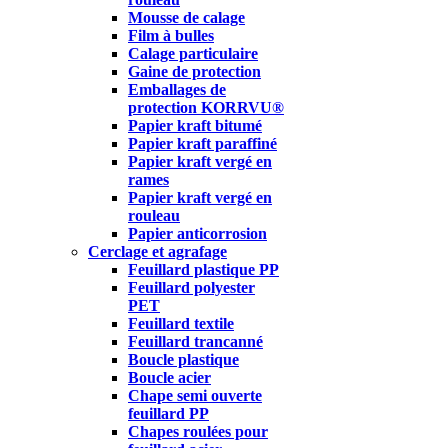
Mousse de calage
Film à bulles
Calage particulaire
Gaine de protection
Emballages de
protection KORRVU®
Papier kraft bitumé
Papier kraft paraffiné
Papier kraft vergé en
rames
Papier kraft vergé en
rouleau
Papier anticorrosion
Cerclage et agrafage
Feuillard plastique PP
Feuillard polyester
PET
Feuillard textile
Feuillard trancanné
Boucle plastique
Boucle acier
Chape semi ouverte
feuillard PP
Chapes roulées pour