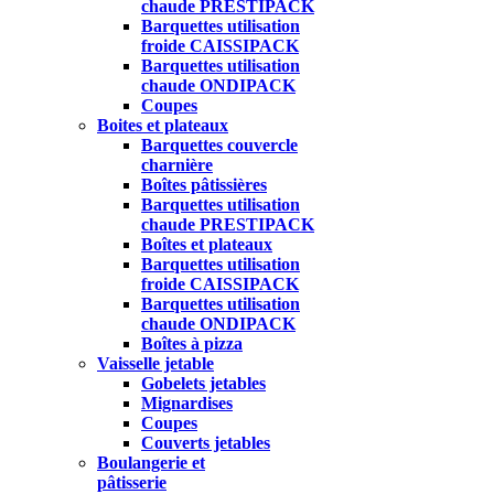
chaude PRESTIPACK
Barquettes utilisation
froide CAISSIPACK
Barquettes utilisation
chaude ONDIPACK
Coupes
Boites et plateaux
Barquettes couvercle
charnière
Boîtes pâtissières
Barquettes utilisation
chaude PRESTIPACK
Boîtes et plateaux
Barquettes utilisation
froide CAISSIPACK
Barquettes utilisation
chaude ONDIPACK
Boîtes à pizza
Vaisselle jetable
Gobelets jetables
Mignardises
Coupes
Couverts jetables
Boulangerie et
pâtisserie