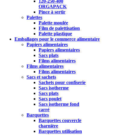
120-250-400
ORGAPACK
Pince à sertir
Palettes
Palette moulée
Film de palettisation
Palette plastique
Emballages pour le commerce alimentaire
Papiers alimentaires
Papiers alimentaires
Sacs plats
Films alimentaires
Films alimentaires
Films alimentaires
Sacs et sachets
Sachets pour confiserie
Sacs isotherme
Sacs plats
Sacs poulet
Sacs isotherme fond
carré
Barquettes
Barquettes couvercle
charnière
Barquettes utilisation