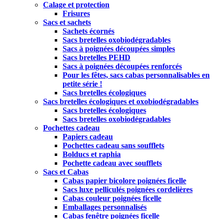
Calage et protection
Frisures
Sacs et sachets
Sachets écornés
Sacs bretelles oxobiodégradables
Sacs à poignées découpées simples
Sacs bretelles PEHD
Sacs à poignées découpées renforcés
Pour les fêtes, sacs cabas personnalisables en
petite série !
Sacs bretelles écologiques
Sacs bretelles écologiques et oxobiodégradables
Sacs bretelles écologiques
Sacs bretelles oxobiodégradables
Pochettes cadeau
Papiers cadeau
Pochettes cadeau sans soufflets
Bolducs et raphia
Pochette cadeau avec soufflets
Sacs et Cabas
Cabas papier bicolore poignées ficelle
Sacs luxe pelliculés poignées cordelières
Cabas couleur poignées ficelle
Emballages personnalisés
Cabas fenêtre poignées ficelle