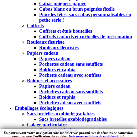
Cabas poignées papier
Cabas blanc ou brun poignées ficelle
Pour les fêtes, sacs cabas personnalisables en
petite série !
Coffrets
Coffrets et étuis bouteilles
Coffrets canards et corbeilles de présentation
Rouleaux fleuriste
Rouleaux fleuristes
Papiers cadeau
Papiers cadeau
Pochettes cadeau sans soufflets
Bolducs et raphia
Pochette cadeau avec soufflets
Bolducs et accessoires
Papiers cadeau
Pochettes cadeau sans soufflets
Bolducs et raphia
Pochette cadeau avec soufflets
Emballages écologiques
Sacs bretelles oxobiodégradables
Sacs bretelles oxobiodégradables
Calage particulaire
Calage particulaire
En poursuivant votre navigation sans modifier vos paramètres de témoins de connexion,
vous acceptez l'utilisation des cookies.
Voir notre politique de confidentialité.