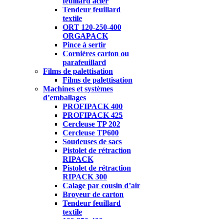
feuillard acier
Tendeur feuillard
textile
ORT 120-250-400
ORGAPACK
Pince à sertir
Cornières carton ou
parafeuillard
Films de palettisation
Films de palettisation
Machines et systèmes
d’emballages
PROFIPACK 400
PROFIPACK 425
Cercleuse TP 202
Cercleuse TP600
Soudeuses de sacs
Pistolet de rétraction
RIPACK
Pistolet de rétraction
RIPACK 300
Calage par cousin d’air
Broyeur de carton
Tendeur feuillard
textile