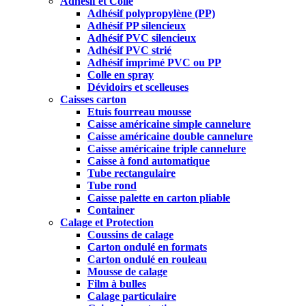
Adhésif et Colle
Adhésif polypropylène (PP)
Adhésif PP silencieux
Adhésif PVC silencieux
Adhésif PVC strié
Adhésif imprimé PVC ou PP
Colle en spray
Dévidoirs et scelleuses
Caisses carton
Etuis fourreau mousse
Caisse américaine simple cannelure
Caisse américaine double cannelure
Caisse américaine triple cannelure
Caisse à fond automatique
Tube rectangulaire
Tube rond
Caisse palette en carton pliable
Container
Calage et Protection
Coussins de calage
Carton ondulé en formats
Carton ondulé en rouleau
Mousse de calage
Film à bulles
Calage particulaire