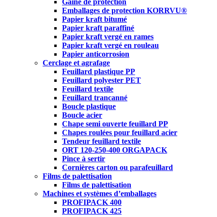
Gaine de protection
Emballages de protection KORRVU®
Papier kraft bitumé
Papier kraft paraffiné
Papier kraft vergé en rames
Papier kraft vergé en rouleau
Papier anticorrosion
Cerclage et agrafage
Feuillard plastique PP
Feuillard polyester PET
Feuillard textile
Feuillard trancanné
Boucle plastique
Boucle acier
Chape semi ouverte feuillard PP
Chapes roulées pour feuillard acier
Tendeur feuillard textile
ORT 120-250-400 ORGAPACK
Pince à sertir
Cornières carton ou parafeuillard
Films de palettisation
Films de palettisation
Machines et systèmes d’emballages
PROFIPACK 400
PROFIPACK 425