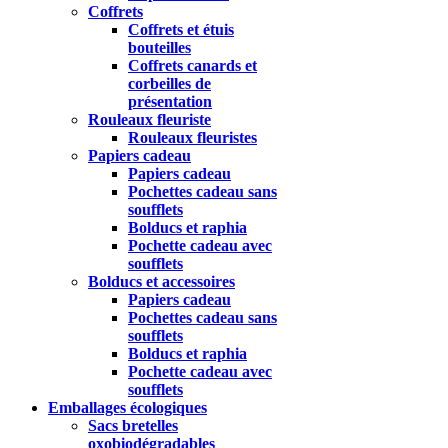
Coffrets
Coffrets et étuis
bouteilles
Coffrets canards et
corbeilles de
présentation
Rouleaux fleuriste
Rouleaux fleuristes
Papiers cadeau
Papiers cadeau
Pochettes cadeau sans
soufflets
Bolducs et raphia
Pochette cadeau avec
soufflets
Bolducs et accessoires
Papiers cadeau
Pochettes cadeau sans
soufflets
Bolducs et raphia
Pochette cadeau avec
soufflets
Emballages écologiques
Sacs bretelles
oxobiodégradables