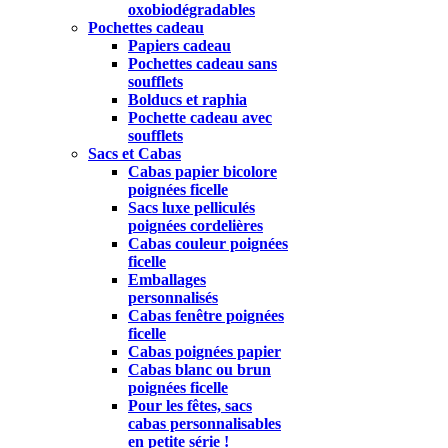
oxobiodégradables
Pochettes cadeau
Papiers cadeau
Pochettes cadeau sans
soufflets
Bolducs et raphia
Pochette cadeau avec
soufflets
Sacs et Cabas
Cabas papier bicolore
poignées ficelle
Sacs luxe pelliculés
poignées cordelières
Cabas couleur poignées
ficelle
Emballages
personnalisés
Cabas fenêtre poignées
ficelle
Cabas poignées papier
Cabas blanc ou brun
poignées ficelle
Pour les fêtes, sacs
cabas personnalisables
en petite série !