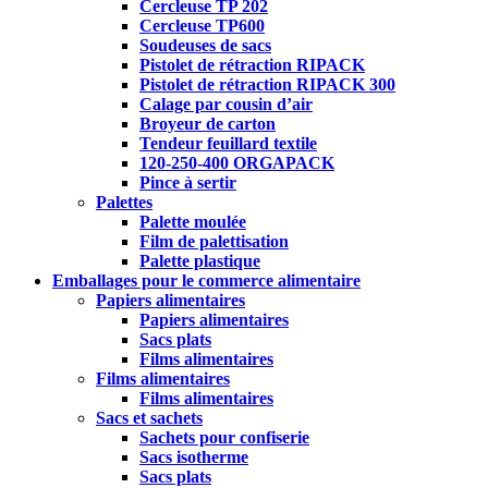
Cercleuse TP 202
Cercleuse TP600
Soudeuses de sacs
Pistolet de rétraction RIPACK
Pistolet de rétraction RIPACK 300
Calage par cousin d’air
Broyeur de carton
Tendeur feuillard textile
120-250-400 ORGAPACK
Pince à sertir
Palettes
Palette moulée
Film de palettisation
Palette plastique
Emballages pour le commerce alimentaire
Papiers alimentaires
Papiers alimentaires
Sacs plats
Films alimentaires
Films alimentaires
Films alimentaires
Sacs et sachets
Sachets pour confiserie
Sacs isotherme
Sacs plats