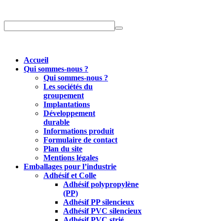
Accueil
Qui sommes-nous ?
Qui sommes-nous ?
Les sociétés du
groupement
Implantations
Développement
durable
Informations produit
Formulaire de contact
Plan du site
Mentions légales
Emballages pour l’industrie
Adhésif et Colle
Adhésif polypropylène
(PP)
Adhésif PP silencieux
Adhésif PVC silencieux
Adhésif PVC strié