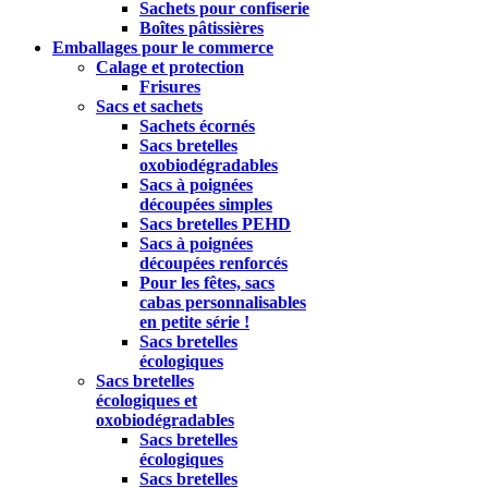
Sachets pour confiserie
Boîtes pâtissières
Emballages pour le commerce
Calage et protection
Frisures
Sacs et sachets
Sachets écornés
Sacs bretelles
oxobiodégradables
Sacs à poignées
découpées simples
Sacs bretelles PEHD
Sacs à poignées
découpées renforcés
Pour les fêtes, sacs
cabas personnalisables
en petite série !
Sacs bretelles
écologiques
Sacs bretelles
écologiques et
oxobiodégradables
Sacs bretelles
écologiques
Sacs bretelles