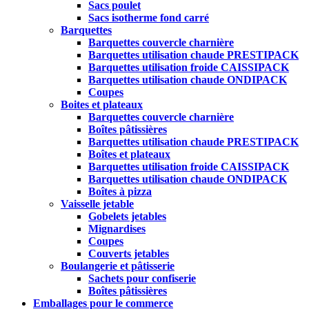
Sacs poulet
Sacs isotherme fond carré
Barquettes
Barquettes couvercle charnière
Barquettes utilisation chaude PRESTIPACK
Barquettes utilisation froide CAISSIPACK
Barquettes utilisation chaude ONDIPACK
Coupes
Boites et plateaux
Barquettes couvercle charnière
Boîtes pâtissières
Barquettes utilisation chaude PRESTIPACK
Boîtes et plateaux
Barquettes utilisation froide CAISSIPACK
Barquettes utilisation chaude ONDIPACK
Boîtes à pizza
Vaisselle jetable
Gobelets jetables
Mignardises
Coupes
Couverts jetables
Boulangerie et pâtisserie
Sachets pour confiserie
Boîtes pâtissières
Emballages pour le commerce