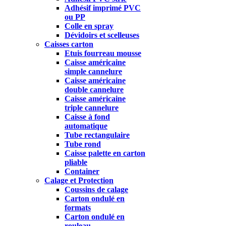
Adhésif imprimé PVC
ou PP
Colle en spray
Dévidoirs et scelleuses
Caisses carton
Etuis fourreau mousse
Caisse américaine
simple cannelure
Caisse américaine
double cannelure
Caisse américaine
triple cannelure
Caisse à fond
automatique
Tube rectangulaire
Tube rond
Caisse palette en carton
pliable
Container
Calage et Protection
Coussins de calage
Carton ondulé en
formats
Carton ondulé en
rouleau